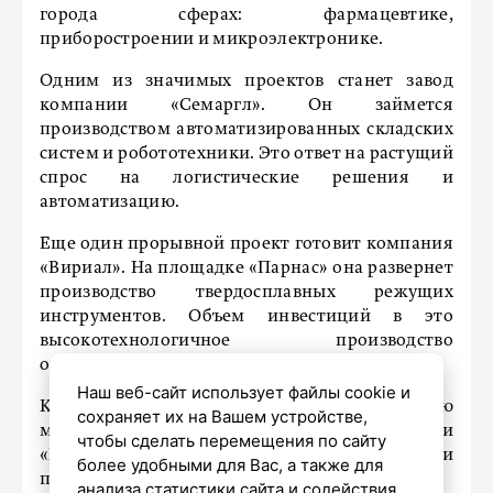
города сферах: фармацевтике,
приборостроении и микроэлектронике.
Одним из значимых проектов станет завод
компании «Семаргл». Он займется
производством автоматизированных складских
систем и робототехники. Это ответ на растущий
спрос на логистические решения и
автоматизацию.
Еще один прорывной проект готовит компания
«Вириал». На площадке «Парнас» она развернет
производство твердосплавных режущих
инструментов. Объем инвестиций в это
высокотехнологичное производство
оценивается в 3,5 миллиарда рублей.
Наш веб-сайт использует файлы cookie и
Как отмечает Ситов, именно выход на полную
сохраняет их на Вашем устройстве,
мощность предприятий на «Новоорловской» и
чтобы сделать перемещения по сайту
«Нойдорф» даст синергетический эффект и
более удобными для Вас, а также для
позволит удвоить число вакансий.
анализа статистики сайта и содействия