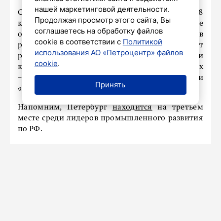
нашей маркетинговой деятельности.
Сегодня статус резидентов ОЭЗ имеют 68
Продолжая просмотр этого сайта, Вы
компаний, а их совокупные инвестиционные
соглашаетесь на обработку файлов
обязательства превышают 237 миллиардов
cookie в соответствии с
Политикой
рублей. Рост обеспечивается за счет
использования АО «Петроцентр» файлов
распределения рисков и концентрации
cookie
.
компетенций на четырех основных площадках
– «Нойдорф», «Новоорловская», «Парнас» и
Принять
«Шушары».
Напомним, Петербург
находится
на третьем
месте среди лидеров промышленного развития
по РФ.
Александр Беглов рассказал о
региональных событиях
прошедшей недели
3 ноября 2025