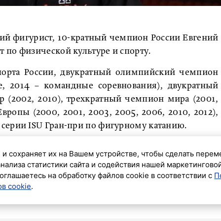
ий фигурист, 10-кратный чемпион России Евгений
 по физической культуре и спорту.
орта России, двукратный олимпийский чемпион
е, 2014 – командные соревнования), двукратный
 (2002, 2010), трехкратный чемпион мира (2001,
ропы (2000, 2001, 2003, 2005, 2006, 2010, 2012),
серии ISU Гран-при по фигурному катанию.
ода.
 и сохраняет их на Вашем устройстве, чтобы сделать перем
анализа статистики сайта и содействия нашей маркетингово
Петербурга Александр Семков завоевал серебро на
оглашаетесь на обработку файлов cookie в соответствии с
П
ься после травмы и с успехом выступить.
в cookie
.