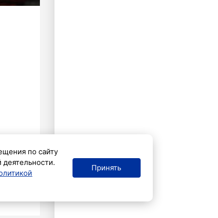
ещения по сайту
й деятельности.
Принять
олитикой