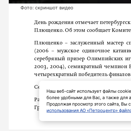
Фото: скриншот видео
День рождения отмечает петербургск
Плющенко. Об этом сообщает Комитет
Плющенко – заслуженный мастер сп
(2006 – мужское одиночное катани
серебряный призер Олимпийских игр
2003, 2004), семикратный чемпион Ев
четырехкратный победитель финалов 
Сегодня спортсмену исполнилось 43 г
Наш веб-сайт использует файлы cookie
более удобными для Вас, а также для 
Ранее
сообщалось
, что фигурист из 
Продолжая просмотр этого сайта, Вы с
Гран-при России. Он смог восстановит
использования АО «Петроцентр» файло