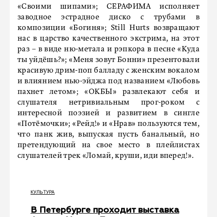
«Своими шипами»; СЕРАФИМА исполняет
заводное эстрадное диско с трубами в
композиции «Богиня»; Still Hurts возвращают
нас в царство качественного экстрима, на этот
раз – в виде ню-метала и рэпкора в песне «Куда
ты уйдёшь?»; «Меня зовут Бонни» презентовали
красивую дрим-поп балладу с женским вокалом
и влиянием нью-эйджа под названием «Любовь
пахнет летом»; «ОКБЫ» развлекают себя и
слушателя нетривиальным прог-роком с
интересной поэзией и развитием в сингле
«Потёмочки»; «Рейд!» и «Нрав» пользуются тем,
что панк жив, выпуская пусть банальный, но
претендующий на свое место в плейлистах
слушателей трек «Ломай, круши, иди вперед!».
КУЛЬТУРА
В Петербурге проходит выставка