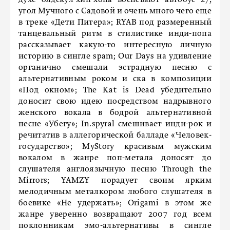
духе олдскул-хип-хопа воспевают автобус 27,
угол Мучного с Садовой и очень много чего еще
в треке «Дети Питера»; RYAB под размеренный
танцевальный ритм в стилистике инди-попа
рассказывает какую-то интересную личную
историю в сингле spam; Our Days на удивление
органично смешали эстрадную песню с
альтернативным роком и ска в композиции
«Под окном»; The Kat is Dead убедительно
доносит свою идею посредством надрывного
женского вокала в бодрой альтернативной
песне «Убегу»; In.spyral смешивает инди-рок и
речитатив в аллегорической балладе «Человек-
государство»; MyStory красивым мужским
вокалом в жанре поп-метала доносят до
слушателя англоязычную песню Through the
Mirrors; YAMZY порадует своим ярким
мелодичным металкором любого слушателя в
боевике «Не удержать»; Origami в этом же
жанре уверенно возвращают 2007 год всем
поклонникам эмо-альтернативы в сингле