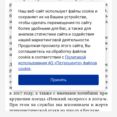
работы – монтаж внутренних инженерных
сетей, штукатурка, роспись храма,
Наш веб-сайт использует файлы cookie и
благоустройство территории. Тут мы очень
сохраняет их на Вашем устройстве,
надеемся на помощь неравнодушных
чтобы сделать перемещения по сайту
петербуржцев.
более удобными для Вас, а также для
анализа статистики сайта и содействия
Из года в год 31 октября мы совершаем
нашей маркетинговой деятельности.
панихиду по всем погибшим над Синайским
Продолжая просмотр этого сайта, Вы
полуостровом, и сегодняшний день не станет
соглашаетесь на обработку файлов
исключением.
cookie в соответствии с
Политикой
использования АО «Петроцентр» файлов
Добавлю, в верхнем храме мы планируем
cookie
.
разместить памятные доски не только
с именами тех, кто погиб в авиакатастрофе
Принять
10 лет назад, но и с именами жертв теракта
на станции метро «Технологический институт»
в 2017 году, а также с именами погибших при
крушении поезда «Невский экспресс» в 2009-м.
При этом на службах мы вспоминаем и жертв
террористической атаки на школу в Беслане.