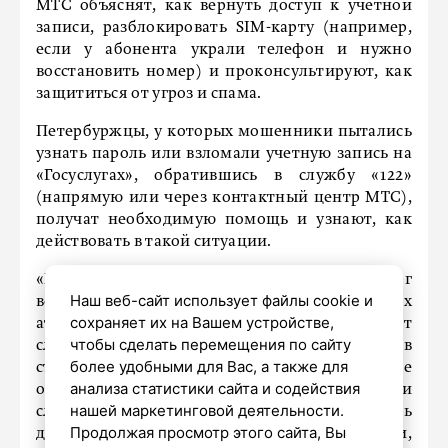
МТС объяснят, как вернуть доступ к учетной
записи, разблокировать SIM-карту (например,
если у абонента украли телефон и нужно
восстановить номер) и проконсультируют, как
защититься от угроз и спама.
Петербуржцы, у которых мошенники пытались
узнать пароль или взломали учетную запись на
«Госуслугах», обратившись в службу «122»
(напрямую или через контактный центр МТС),
получат необходимую помощь и узнают, как
действовать в такой ситуации.
«По данным сервиса «Защитник», Петербург
Наш веб-сайт использует файлы cookie и
вошел в топ-3 городов по числу мошеннических
сохраняет их на Вашем устройстве,
атак и спам-звонков с начала года (6,3% от
чтобы сделать перемещения по сайту
случаев по стране). Схемы злоумышленников
более удобными для Вас, а также для
становятся более изобретательными: все чаще
анализа статистики сайта и содействия
они представляются коммунальными
нашей маркетинговой деятельности.
службами, ведомствами, чтобы заполучить
Продолжая просмотр этого сайта, Вы
доступ к конфиденциальной информации,