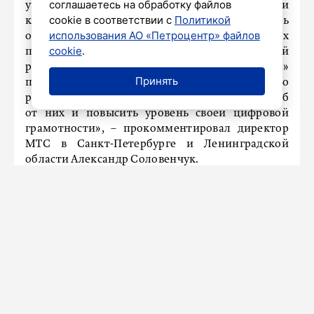
соглашаетесь на обработку файлов
учетной записи. В критической ситуации
cookie в соответствии с
Политикой
каждая секунда на счету: важно действовать
использования АО «Петроцентр» файлов
очень быстро, чтобы избежать серьезных
cookie
.
потерь. Наша инициатива с Единой
региональной справочной службой «122»
Принять
поможет петербуржцам оперативно
реагировать на атаки, минимизировать ущерб
от них и повысить уровень своей цифровой
грамотности», – прокомментировал директор
МТС в Санкт-Петербурге и Ленинградской
области Александр Соловенчук.
МТС планирует продолжить взаимодействие с
комитетом и совместно развивать инструменты
по борьбе с мошенничеством, включая
внедрение новых технологий и методов
обнаружения фрода, а также обучение
пользователей основам безопасного поведения
в цифровом пространстве.