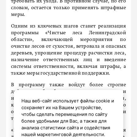
требовать их ухода. В противном случае, по его
словам, остается только применять штрафные
меры.
Одним из ключевых шагов станет реализация
программы «Чистые леса Ленинградской
области», включающей мероприятия по
очистке лесов от сухостоя, ветровала и опасных
деревьев, упрощение процедур расчистки леса,
назначение ответственных лиц и введение
системы ответственности, включая штрафы, а
также меры государственной поддержки.
В программу также войдут более строгие
действия по борьбе с незаконными свалками и
их устранению, а также мероприятия,
Наш веб-сайт использует файлы cookie и
касающиеся рекреационных зон, особо
сохраняет их на Вашем устройстве,
охраняемых природных территорий и
чтобы сделать перемещения по сайту
туристических маршрутов региона.
более удобными для Вас, а также для
анализа статистики сайта и содействия
«Программа «Чистые леса» до конца декабря
нашей маркетинговой деятельности.