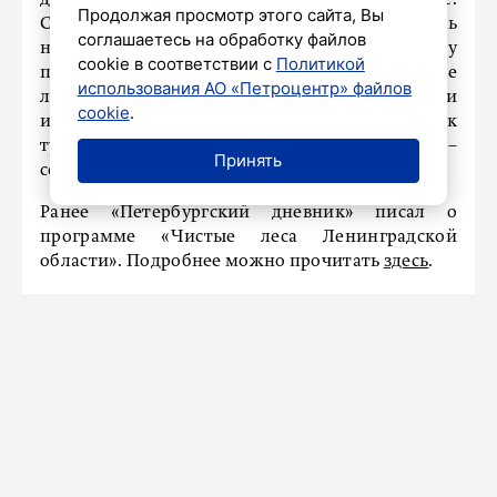
должна быть представлена на рассмотрение.
Продолжая просмотр этого сайта, Вы
Создадим экспертный совет, будем привлекать
соглашаетесь на обработку файлов
науку, крупные компании, холдинги, и эту
cookie в соответствии с
Политикой
программу утвердим. Надо, чтобы достойные
использования АО «Петроцентр» файлов
леса окружали населенные пункты и создавали
cookie
.
имидж Ленинградской области как
туристически привлекательного региона», –
Принять
сообщил губернатор Александр Дрозденко.
Ранее «Петербургский дневник» писал о
программе «Чистые леса Ленинградской
области». Подробнее можно прочитать
здесь
.
СПОРТ
Юные петербуржцы выиграли
футбольный Суперфинал
«Кожаного мяча»
20 октября 2025