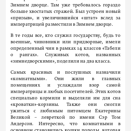
Зимнем дворце. Там уже требовалось гораздо
больше хвостатых стражей. Был устроен новый
«призыв», и увеличившийся «штат» вслед за
императрицей разместили в Зимнем дворце.
В те годы все, кто служил государству, будь то
военные, чиновники или придворные, имели
определенный чин в рамках 14 классов «Табели
о рангах». Служивых котов, названных
«зимнедворскими», поделили на два класса.
Самых красивых и послушных назначили
«комнатными». Они жили в главных
помещениях и услаждали взор самой
императрицы и любых посетителей. Этих котов
специально кормили и выделяли им для сна
«кроватки»-корзины. Также они смогли
ужиться с любимым питомцем Екатерины
Великой – левреткой по имени Сэр Том
Андерсон. Интересно, что комнатными в
основном становились кошки породы, которая