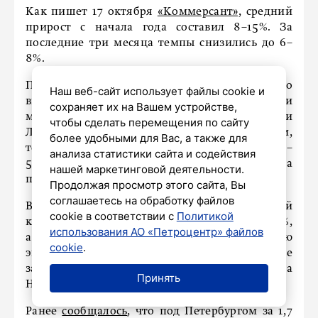
Как пишет 17 октября
«Коммерсант»,
средний
прирост с начала года составил 8–15%. За
последние три месяца темпы снизились до 6–
8%.
По словам аналитиков рынка, больше всего
Наш веб-сайт использует файлы cookie и
выросли цены на цемент (+8–10%) и
сохраняет их на Вашем устройстве,
металлопрокат (+7–12%). Также в Петербурге и
чтобы сделать перемещения по сайту
Ленобласти подорожали сухие смеси,
более удобными для Вас, а также для
теплоизоляция и отделочные материалы (+2–
анализа статистики сайта и содействия
5%). Кроме того, изменились цены и на
нашей маркетинговой деятельности.
пиломатериалы.
Продолжая просмотр этого сайта, Вы
соглашаетесь на обработку файлов
В Ленобласти стройматериалы за третий
cookie в соответствии с
Политикой
квартал 2025 года подскочили в цене на 10–13%,
использования АО «Петроцентр» файлов
а в Петербурге «всего» на 6–9%. Такую ситуацию
cookie
.
эксперты объяснили тем, что в 47-м регионе
запускают больше проектов, чем в городе на
Принять
Неве. При этом пик роста уже пройден.
Ранее
сообщалось
, что под Петербургом за 1,7