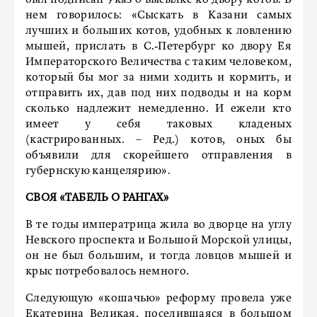
был подписан Указ о высылке ко двору котов. В
нем говорилось: «Сыскать в Казани самых
лучших и больших котов, удобных к ловлению
мышей, прислать в С.‑Петербург ко двору Ея
Императорского Величества с таким человеком,
который бы мог за ними ходить и кормить, и
отправить их, дав под них подводы и на корм
сколько надлежит немедленно. И ежели кто
имеет у себя таковых кладеных
(кастрированных. – Ред.) котов, оных бы
объявили для скорейшего отправления в
губернскую канцелярию».
СВОЯ «ТАБЕЛЬ О РАНГАХ»
В те годы императрица жила во дворце на углу
Невского проспекта и Большой Морской улицы,
он не был большим, и тогда ловцов мышей и
крыс потребовалось немного.
Следующую «кошачью» реформу провела уже
Екатерина Великая, поселившаяся в большом