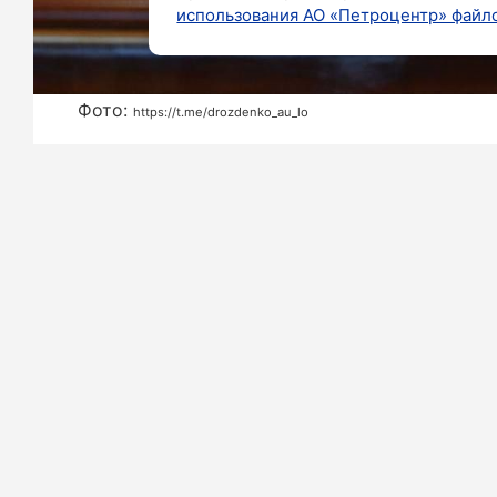
использования АО «Петроцентр» файло
Фото:
https://t.me/drozdenko_au_lo
В течение ближайших пяти лет Лено
развитие инфраструктуры садовод
сообщает Александр Дрозденко в свое
Губернатор Ленинградской области 
штабе был утвержден новый регион
комфорта». В рамках которого пре
газификации для 500 областных дачн
Также отмечается, что 76% бюдж
«Мониторинг использования энерг
неоправданные потери ресурсов, а та