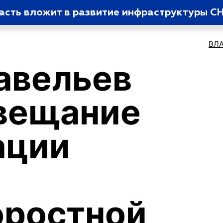
ласть вложит в развитие инфраструктуры С
ВЛ
авельев
вещание
ации
оростной