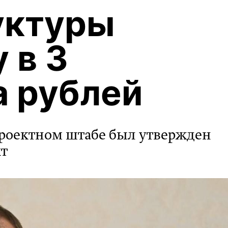
уктуры
 в 3
 рублей
проектном штабе был утвержден
т