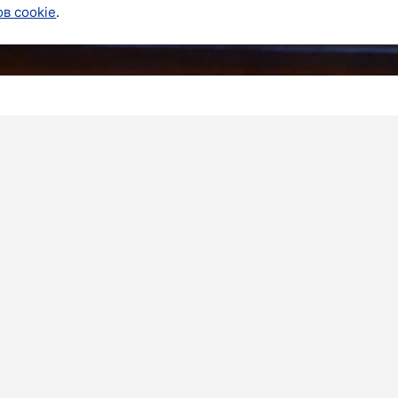
в cookie
.
бласть планирует вложить 3 миллиарда рублей в
ческих некоммерческих товариществ. Об этом
м Telegram-канале.
сообщил, что на недавно состоявшемся проектном
альный проект под названием «СНТ Территория
дполагается обновление дорог, водоснабжения и
ых обществ.
етных учреждений уже подключены к системе
оресурсов». Эта система позволяет выявлять
кже отслеживать эффективность энергосбережения.