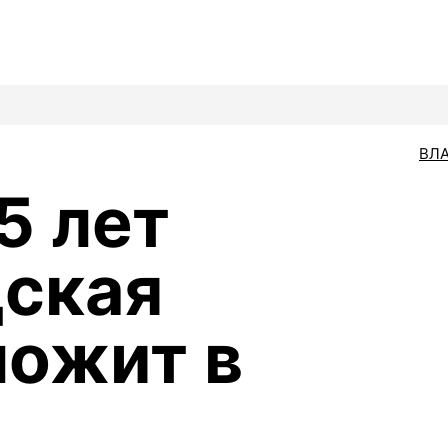
ВЛ
5 лет
ская
ложит в