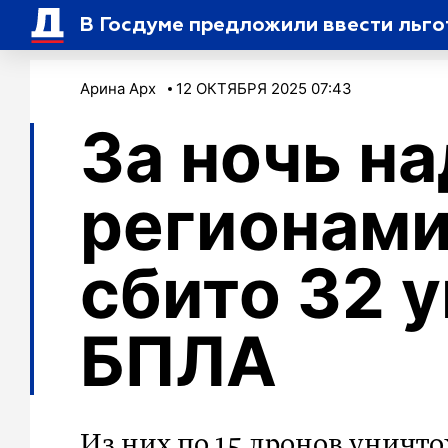
В Госдуме предложили ввести льго
Арина Арх
12 ОКТЯБРЯ 2025 07:43
За ночь на
регионами
сбито 32 
БПЛА
Из них по 15 дронов уничт