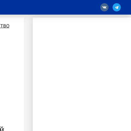
18
ТВО
ой