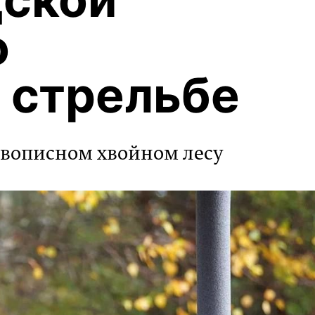
о
 стрельбе
вописном хвойном лесу