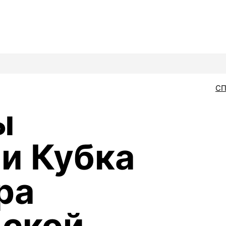
С
ы
и Кубка
ра
дской