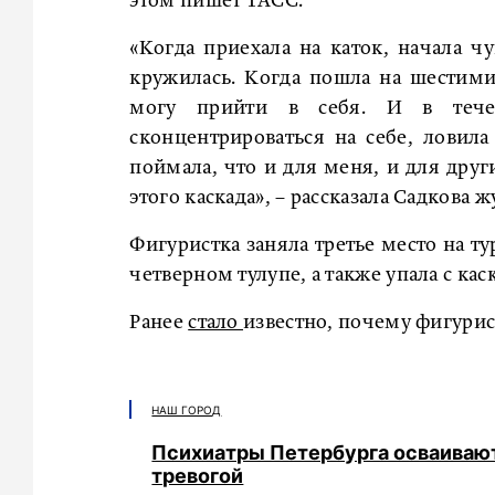
этом пишет ТАСС.
«Когда приехала на каток, начала ч
кружилась. Когда пошла на шестимин
могу прийти в себя. И в течен
сконцентрироваться на себе, ловил
поймала, что и для меня, и для друг
этого каскада», – рассказала Садкова 
Фигуристка заняла третье место на ту
четверном тулупе, а также упала с кас
Ранее
стало
известно, почему фигурис
НАШ ГОРОД
Психиатры Петербурга осваивают
тревогой