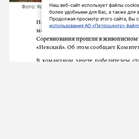
Наш веб-сайт использует файлы cookie
Фото: Комитет по спорту Ленобласти
более удобными для Вас, а также для 
Продолжая просмотр этого сайта, Вы с
На Кубке губернатора Ленинградской
использования АО «Петроцентр» файло
меткие спортсмены, чтобы поразить
Соревнования прошли в живописном х
«Невский». Об этом сообщает Комитет
В командном зачете победителем ста
Андрей Мирошниченко, Михаил Шуто
команды «Литейный-3» (Дмитрий В
Бронзу взяла команда «Санкт-Петербу
Разумов).
В абсолютном зачете определил
результаты. Золотая медаль – у Арка
Дмитрия Васильева (93 выстрела 
Завадский (92 пораженных мишени).