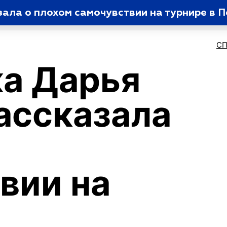
ала о плохом самочувствии на турнире в П
С
а Дарья
ассказала
вии на