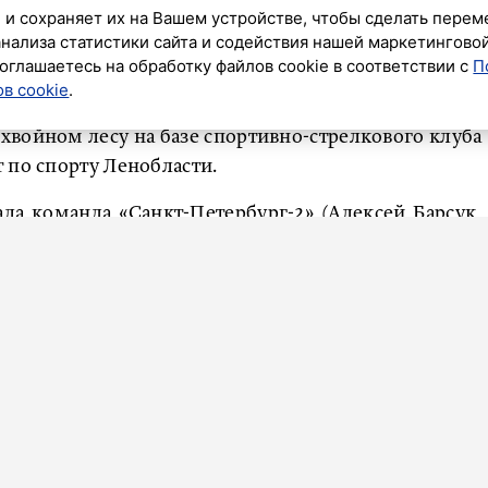
 и сохраняет их на Вашем устройстве, чтобы сделать перем
анализа статистики сайта и содействия нашей маркетингово
оглашаетесь на обработку файлов cookie в соответствии с
П
 области по стендовой стрельбе собрались самые
в cookie
.
 100 мишеней в дисциплине «спортинг-компакт».
войном лесу на базе спортивно-стрелкового клуба
 по спорту Ленобласти.
ла команда «Санкт-Петербург-2» (Алексей Барсук,
в), поразившая 255 мишеней. Второе место – у
асильев, Алексей Ломаткин, Сергей Смирнов).
рг-1» (Александр Пырегов, Игорь Пожилис, Сергей
ись лучшие стрелки, показавшие выдающиеся
дия Смолина (97 попаданий), серебряная медаль – у
точно в цель), бронзовую медаль взял Леонид