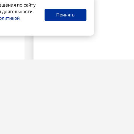
ещения по сайту
й деятельности.
Принять
олитикой