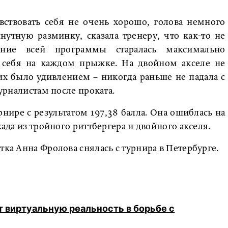
увствовать себя не очень хорошо, голова немного
утную разминку, сказала тренеру, что как-то не
ие всей программы старалась максимально
а себя на каждом прыжке. На двойном акселе не
их было удивлением – никогда раньше не падала с
журналистам после проката.
рнире с результатом 197,38 балла. Она ошиблась на
када из тройного риттбергера и двойного акселя.
тка Анна Фролова снялась с турнира в Петербурге.
 виртуальную реальность в борьбе с