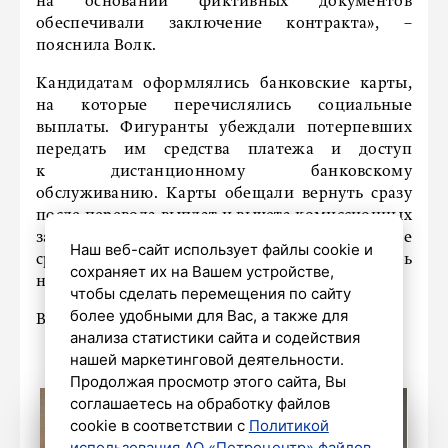
на основании фиктивных документов
обеспечивали заключение контракта», –
пояснила Волк.
Кандидатам оформлялись банковские карты,
на которые перечислялись социальные
выплаты. Фигуранты убеждали потерпевших
передать им средства платежа и доступ
к дистанционному банковскому
обслуживанию. Карты обещали вернуть сразу
после перевода выплат и вычета комиссионных
за свои услуги. На самом деле все поступившие
Наш веб-сайт использует файлы cookie и
средства сразу направлялись
сохраняет их на Вашем устройстве,
на подконтрольные аферистам счета.
чтобы сделать перемещения по сайту
более удобными для Вас, а также для
Возбуждены уголовные дела.
анализа статистики сайта и содействия
нашей маркетинговой деятельности.
Продолжая просмотр этого сайта, Вы
соглашаетесь на обработку файлов
cookie в соответствии с
Политикой
использования АО «Петроцентр» файлов