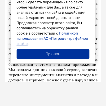
чтобы сделать перемещения по сайту
Старший вице-президент руководитель
более удобными для Вас, а также для
департамента продуктов розничного бизнеса
анализа статистики сайта и содействия
ВТБ Алексей Охорзин заявил, что функционал
нашей маркетинговой деятельности.
открытого банкинга позволит создать
Продолжая просмотр этого сайта, Вы
универсальное банковское приложение для
соглашаетесь на обработку файлов
управления всеми активными счетами.
cookie в соответствии с
Политикой
использования АО «Петроцентр» файлов
«Функционал открытого банкинга позволяет
cookie
.
сделать банковское приложение единым
кошельком для просмотра всех активных
Принять
счетов и управления ими. По нашим опросам,
78% россиян хотели бы управлять всеми
банковскими счетами в одном приложении.
Мы создаем для них сквозной сервис, включая
передовые инструменты аналитики расходов и
доходов. Например, можно будет в пару кликов
проанализировать доходы и расходы по
категориям, брендам или своим личным
параметрам, получить рекомендацию по
наиболее выгодному кешбэку, вкладу,