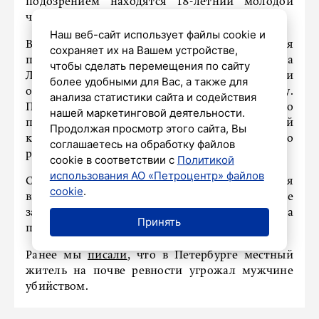
подозрением находятся 18-летний молодой
человек и несовершеннолетний.
Наш веб-сайт использует файлы cookie и
В ходе следствия установлено, что 26 сентября
сохраняет их на Вашем устройстве,
подозреваемые, находясь в торговом центре на
чтобы сделать перемещения по сайту
Ленинском проспекте, обнаружили
более удобными для Вас, а также для
оставленную на банкомате банковскую карту.
анализа статистики сайта и содействия
После этого они совершили несколько
нашей маркетинговой деятельности.
платежных операций с использованием этой
Продолжая просмотр этого сайта, Вы
карты в различных магазинах Красносельского
соглашаетесь на обработку файлов
района.
cookie в соответствии с
Политикой
использования АО «Петроцентр» файлов
Следственные действия продолжаются для
cookie
.
выяснения всех обстоятельств дела, также
запрашиваются характеристики на
Принять
подозреваемых.
Ранее мы
писали
, что в Петербурге местный
житель на почве ревности угрожал мужчине
убийством.