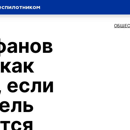
беспилотником
ОБЩЕС
фанов
 как
, если
ель
тся