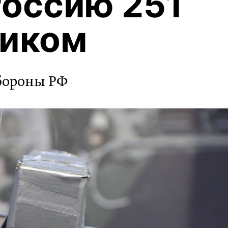
Россию 251
ником
обороны РФ