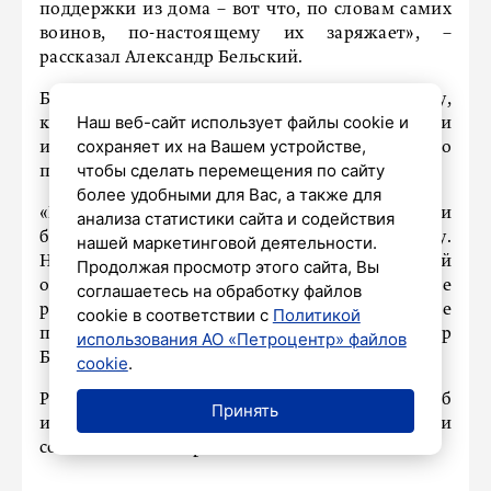
поддержки из дома – вот что, по словам самих
воинов, по-настоящему их заряжает», –
рассказал Александр Бельский.
Бойцам также передали и полковую икону,
Наш веб-сайт использует файлы cookie и
которую для них сделали студенты Академии
сохраняет их на Вашем устройстве,
им. Штиглица, специально для Ленинградского
чтобы сделать перемещения по сайту
полка.
более удобными для Вас, а также для
«В этой работе – уважение, вера и
анализа статистики сайта и содействия
благодарность тем, кто защищает Родину.
нашей маркетинговой деятельности.
Настоятель Андреевского собора отец Артемий
Продолжая просмотр этого сайта, Вы
освятил образ и вознес молитвы за здравие
соглашаетесь на обработку файлов
русского воинства, скорейшее наступление
cookie в соответствии с
Политикой
прочного мира», – отметил Александр
использования АО «Петроцентр» файлов
Бельский.
cookie
.
Ранее «Петербургский дневник» рассказывал об
Принять
иконостасе в дупле дерева, который создали
солдаты СВО. Подробнее
читайте здесь.