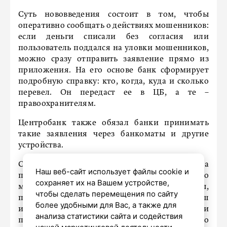
Суть нововведения состоит в том, чтобы
оперативно сообщать о действиях мошенников:
если деньги списали без согласия или
пользователь поддался на уловки мошенников,
можно сразу отправить заявление прямо из
приложения. На его основе банк сформирует
подробную справку: кто, когда, куда и сколько
перевел. Он передаст ее в ЦБ, а те –
правоохранителям.
Центробанк также обязал банки принимать
такие заявления через банкоматы и другие
устройства.
Сообщается, что «Сбер» уже с 2019 года
Наш веб-сайт использует файлы cookie и
предлагает функцию «Сообщить о
сохраняет их на Вашем устройстве,
мошеннике». С 1 октября 2025 года клиенты,
чтобы сделать перемещения по сайту
подавшие заявление в полицию, получат пуш
более удобными для Вас, а также для
или СМС с ссылкой – перейдя по ней, они
анализа статистики сайта и содействия
попадут в чат и смогут запросить справку по