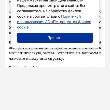
нашей маркетинговой деятельности.
спорным операциям.
Продолжая просмотр этого сайта, Вы
соглашаетесь на обработку файлов
Т-Банк тоже внедрил «тревожную кнопку»:
cookie в соответствии с
Политикой
выбрав операцию «Оспорить», клиент может
использования АО «Петроцентр» файлов
указать, что деньги украли. Доступ к карте
cookie
.
будет временно ограничен, а данные
получателя уйдут в ЦБ на проверку.
Принять
ВТБ запустил функцию 1 октября. Чтобы
оспорить трансакцию, нужно отметить ее как
мошенническую, затем – ответить на вопросы в
чат-боте и получить справку.
Райффайзенбанк позволит заказать такую
справку прямо в чате приложения, а при
подозрении на мошенничество – мгновенно
заблокировать все средства на счетах и картах.
В банках также введены ограничения на
количество снимаемых со счета средств.
Напомним
, Банк России перечислил самые