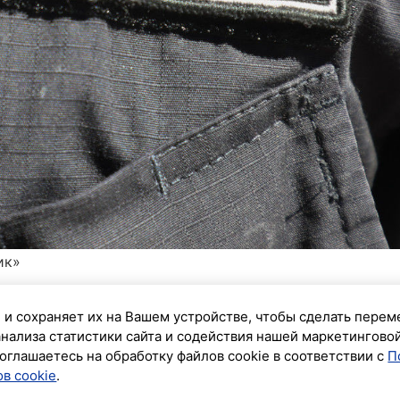
ик»
тербурга поддержала обвинение в уголовном деле
 и сохраняет их на Вашем устройстве, чтобы сделать перем
 Тарасюгина, Михаила Букова и Михаила Громова.
анализа статистики сайта и содействия нашей маркетингово
оглашаетесь на обработку файлов cookie в соответствии с
П
ескольким пунктам статьи 126 УК РФ (похищение
в cookie
.
 РФ (вымогательство).