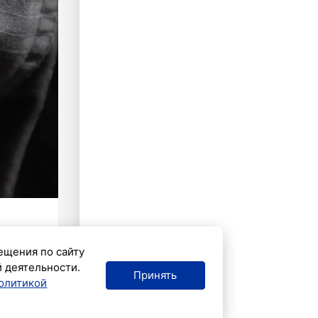
ещения по сайту
й деятельности.
Принять
олитикой