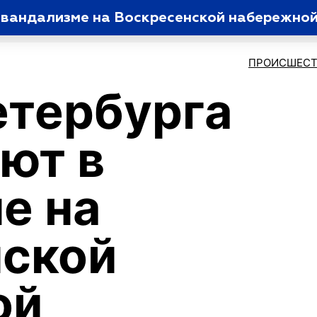
 вандализме на Воскресенской набережно
ПРОИСШЕСТ
етербурга
ют в
е на
нской
ой