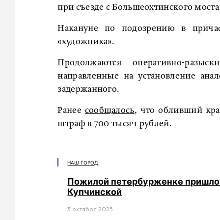
при съезде с Большеохтинского моста
Накануне по подозрению в причас
«художника».
Продолжаются оперативно-разыс
направленные на установление ана
задержанного.
Ранее
сообщалось
, что обливший кр
штраф в 700 тысяч рублей.
НАШ ГОРОД
Пожилой петербурженке пришлось
Купчинской
3 октября 2025