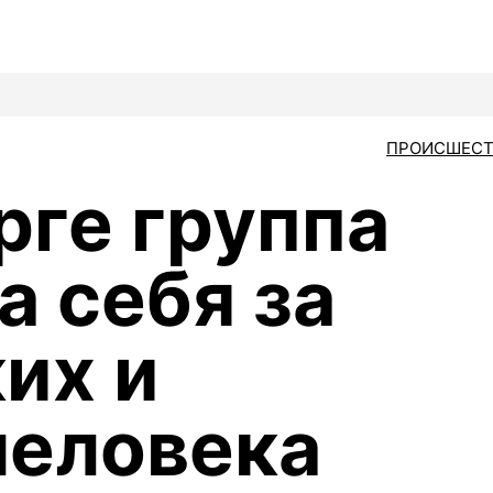
ПРОИСШЕСТ
рге группа
а себя за
их и
человека