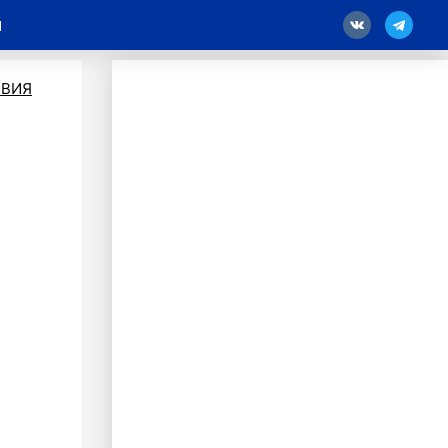
й
18
ВИЯ