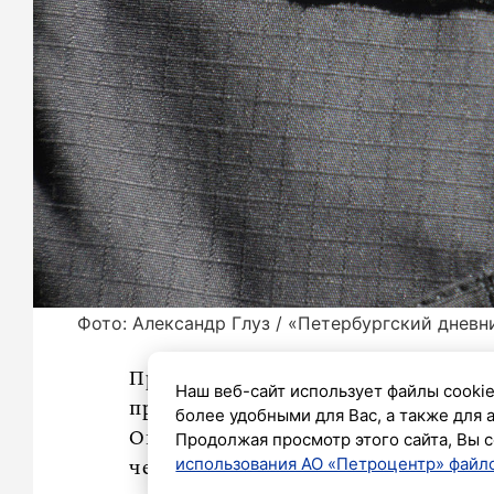
Фото: Александр Глуз / «Петербургский дневн
Прокуратура Выборгского района Пе
Наш веб-сайт использует файлы cookie
против Анатолия Мартынова, Андрея
более удобными для Вас, а также для 
Продолжая просмотр этого сайта, Вы с
Они были признаны виновными по н
использования АО «Петроцентр» файло
человека) и по пунктам статьи 163 УК