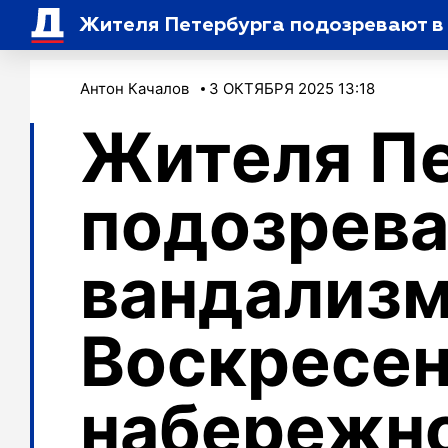
Жителя Петербурга подозревают в
Антон Качалов
3 ОКТЯБРЯ 2025 13:18
Жителя П
подозрева
вандализм
Воскресе
набережн