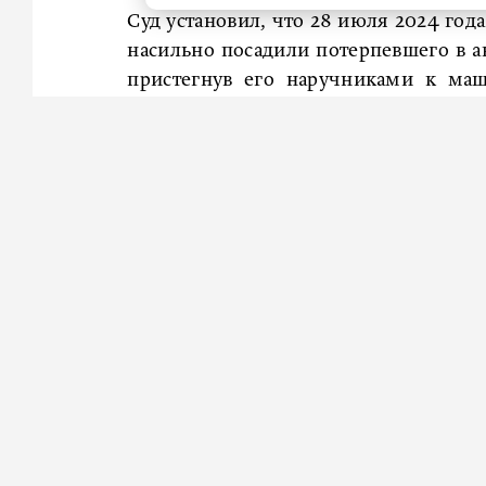
Суд установил, что 28 июля 2024 год
насильно посадили потерпевшего в ав
пристегнув его наручниками к маш
уголовной ответственности за незако
Испугавшись за свою судьбу, мужчи
перевела 250 тысяч рублей на банков
«освобождения» потерпевший обрат
злоумышленников.
Суд установил вину каждого из подсу
месяцев лишения свободы, Тарасюгин
Громову – 2 года 3 месяца. Все осуж
колонии строгого режима.
Ранее мы
писали
, что на проспекте 
супруги.