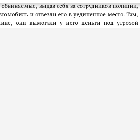
а обвиняемые, выдав себя за сотрудников полиции,
томобиль и отвезли его в уединенное место. Там,
ине, они вымогали у него деньги под угрозой
нный сбыт наркотиков Громову.
на связался с супругой, которая по его просьбе
скую карту одного из преступников. После своего
ился в настоящую полицию, которая задержала
димых и назначил наказания: Мартынову – 4 года 9
у – 4 года 3 месяца, Букову – 3 года 3 месяца,
денные будут отбывать наказание в исправительной
Культуры петербуржец получил удар ножом от злой