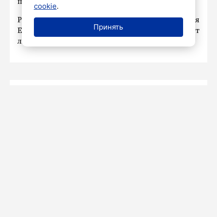
поздняя – 8 декабря того же года.
cookie
.
Ранее
сообщалось
, что к 130-летию Сергея
Принять
Есенина в Доме книги представят
лимитированную открытку.
Влада Златова
КУЛЬТУРА
3 ОКТЯБРЯ 2025 11:05
Петербуржцам посоветовали
культурные мероприятия, которые
можно посетить
С 4 октября