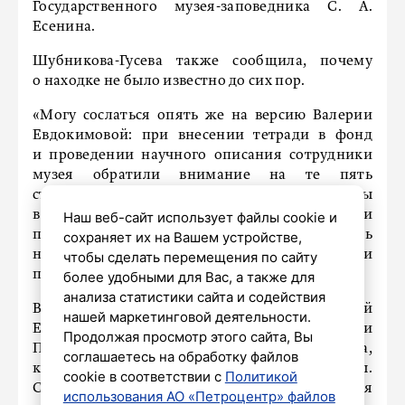
Государственного музея-заповедника С. А.
Есенина.
Шубникова-Гусева также сообщила, почему
о находке не было известно до сих пор.
«Могу сослаться опять же на версию Валерии
Евдокимовой: при внесении тетради в фонд
и проведении научного описания сотрудники
музея обратили внимание на те пять
стихотворений, которые были включены
в полное собрание сочинений. Они не могли
Наш веб-сайт использует файлы cookie и
предположить, что на листах тетради остались
сохраняет их на Вашем устройстве,
неопубликованные и неизвестные строчки
чтобы сделать перемещения по сайту
поэта», – сказала она.
более удобными для Вас, а также для
анализа статистики сайта и содействия
В тетради 12 стихотворений, записанных рукой
нашей маркетинговой деятельности.
Есенина, а также есть комментарии Гриши
Продолжая просмотр этого сайта, Вы
Панфилова. Под всеми текстами Есенина,
соглашаетесь на обработку файлов
кроме одного, проставлены авторские даты.
cookie в соответствии с
Политикой
Самая ранняя – 21 июля 1910 года, самая
использования АО «Петроцентр» файлов