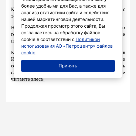
более удобными для Вас, а также для
Кадрами жители области поделились с
анализа статистики сайта и содействия
телеграм-каналом «Петербург с огоньком».
нашей маркетинговой деятельности.
Продолжая просмотр этого сайта, Вы
Напомним: северное сияние жители нашего
соглашаетесь на обработку файлов
города и Ленобласти наблюдали в минувшие
cookie в соответствии с
Политикой
понедельник и вторник.
использования АО «Петроцентр» файлов
cookie
.
Как сообщал ранее «Петербургский дневник», в
ИКИ РАН специалисты связали появление
Принять
северного сияния с тем, что на Земле началась
слабая магнитная буря уровня G1. Подробнее
читайте здесь.
Главное за день в Петербурге 1
октября: заморозки, потухший
Вечный огонь и последний фильм
Кеосаяна