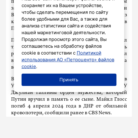
погибшего является действующим
сохраняет их на Вашем устройстве,
заместителем директора ЦРУ, а отец – ветеран
чтобы сделать перемещения по сайту
ВМС США и руководитель одной из
более удобными для Вас, а также для
крупнейших компаний – подрядчиков
анализа статистики сайта и содействия
Пентагона.
нашей маркетинговой деятельности.
Продолжая просмотр этого сайта, Вы
Президент добавил, что в бою Глосс получил
соглашаетесь на обработку файлов
тяжелое ранение, но продолжал помогать
cookie в соответствии с
Политикой
раненому товарищу. Попытку спасения прервал
использования АО «Петроцентр» файлов
вражеский дрон, сбросивший мину, – оба
cookie
.
военных погибли.
В августе спецпосланник президента США Стив
Принять
Уиткофф передал семье сотрудницы ЦРУ
Джулиан Галлины орден Мужества, который
Путин вручил в память о ее сыне. Майкл Глосс
погиб 4 апреля 2024 года в ДНР от обильной
кровопотери, сообщили ранее в CBS News.