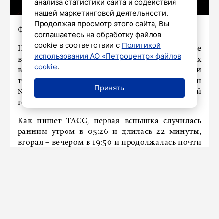
анализа статистики сайта и содействия
нашей маркетинговой деятельности.
Продолжая просмотр этого сайта, Вы
Фото: Олег Золото/«Петербургский дневник»
соглашаетесь на обработку файлов
cookie в соответствии с
Политикой
На Солнце заметили сразу две мощные
использования АО «Петроцентр» файлов
вспышки класса М1.2. Особенность этих
cookie
.
всплесков в том, что они произошли в одной и
той же активной группе пятен
Принять
№4232, сообщили в Институте прикладной
геофизики.
Как пишет ТАСС, первая вспышка случилась
ранним утром в 05:26 и длилась 22 минуты,
вторая – вечером в 19:50 и продолжалась почти
полчаса. По словам специалистов, серия
событий может говорить о росте активности
светила, а это значит, что в ближайшие дни не
исключены новые вспышки.
В РАН, в свою очередь, сегодня
заявляли
о
резком ускорении солнечного ветра до 800 км/