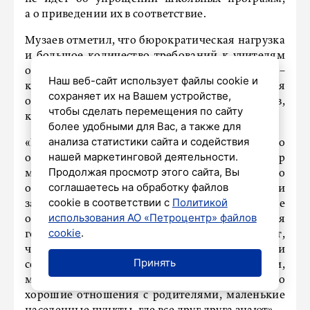
а о приведении их в соответствие.
Музаев отметил, что бюрократическая нагрузка
и большое количество требований к учителям
отвлекает их от главной функции –
Наш веб-сайт использует файлы cookie и
качественного образования. Они занимаются
сохраняет их на Вашем устройстве,
отчетами, пытаются достичь рейтингов,
чтобы сделать перемещения по сайту
которые не дают объективной оценки.
более удобными для Вас, а также для
анализа статистики сайта и содействия
«Еще одна большая потеря для нашего
нашей маркетинговой деятельности.
образования в 1990-е и 2000-е годы – до сих пор
Продолжая просмотр этого сайта, Вы
мы потеряли целую культуру объективного
соглашаетесь на обработку файлов
оценивания. Начиная от ежедневной оценки
cookie в соответствии с
Политикой
за успеваемость, не важно, в каком уровне
использования АО «Петроцентр» файлов
образования организация, заканчивая
cookie
.
государственной аттестацией. Это не значит,
что за красивый аттестат, золотую или
Принять
серебряную медаль кто-то получил деньги,
материальную ценность. Часто это просто
хорошие отношения с родителями, маленькие