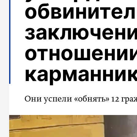
обвинител
заключени
отношении
карманни
Они успели «обнять» 12 гра