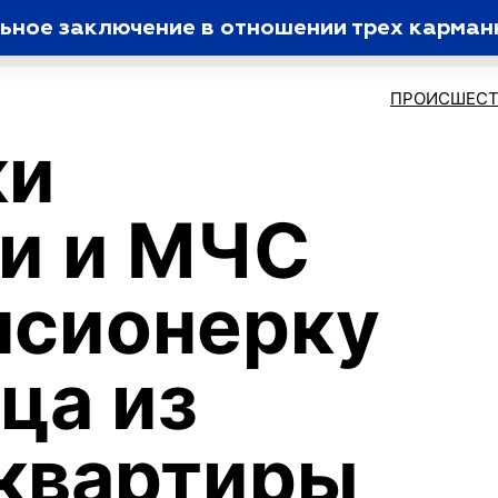
ьное заключение в отношении трех карман
ПРОИСШЕСТ
ки
и и МЧС
нсионерку
ца из
квартиры