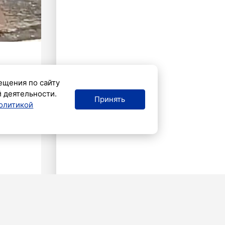
ещения по сайту
й деятельности.
Принять
олитикой