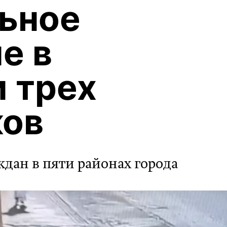
ьное
е в
 трех
ков
ждан в пяти районах города