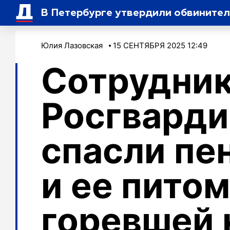
В Петербурге утвердили обвинител
Юлия Лазовская
15 СЕНТЯБРЯ 2025 12:49
Сотрудни
Росгварди
спасли пе
и ее питом
горевшей 