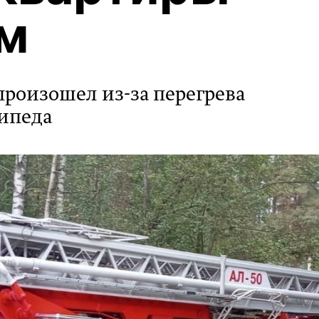
м
произошел из-за перегрева
ипеда