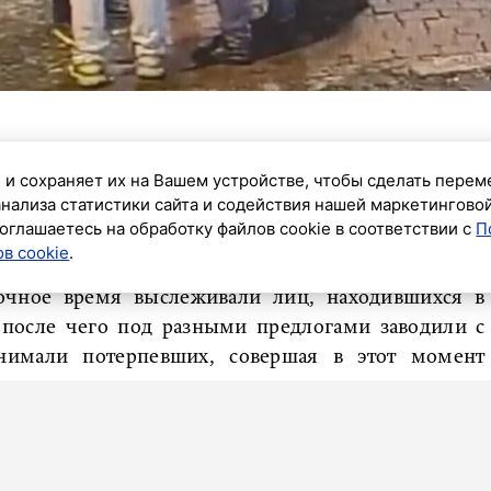
обвинительное заключение по уголовному делу в
 и сохраняет их на Вашем устройстве, чтобы сделать перем
ан ближнего зарубежья: они обвиняются в краже с
анализа статистики сайта и содействия нашей маркетингово
а из одежды, находившейся при потерпевшем,
оглашаетесь на обработку файлов cookie в соответствии с
П
в cookie
.
чное время выслеживали лиц, находившихся в
 после чего под разными предлогами заводили с
нимали потерпевших, совершая в этот момент
 карманов одежды.
няемые успели «обнять» 12 граждан в Выборгском,
ом и Центральном районах. Также 28 января и 18