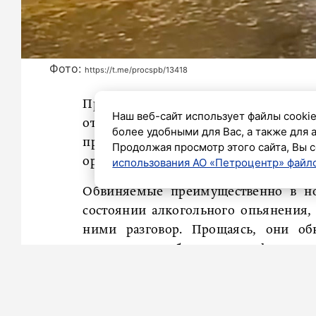
Фото:
https://t.me/procspb/13418
Прокуратура Петербурга утвердила 
Наш веб-сайт использует файлы cookie
отношении трех граждан одной из стр
более удобными для Вас, а также для 
причинением значительного ущерб
Продолжая просмотр этого сайта, Вы с
организованной группой.
использования АО «Петроцентр» файло
Обвиняемые преимущественно в но
состоянии алкогольного опьянения,
ними разговор. Прощаясь, они об
хищение их мобильных телефонов из
С января по март прошлого года обви
Калининском, Московском, Приморск