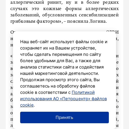
аллергический ринит, ну и в более редких
случаях это кожные формы аллергических
заболеваний, обусловленных сенсибилизацией
грибковым фактором», – пояснила Логина.
Отличить сезонную аллергию от ОРВИ
непросто, симптомы очень похожи,
Наш веб-сайт использует файлы cookie и
но и различия все-таки есть.
сохраняет их на Вашем устройстве,
чтобы сделать перемещения по сайту
«И в случае с аллергией, и в случае с вирусными
более удобными для Вас, а также для
заболеваниями симптомы проявляются прежде
анализа статистики сайта и содействия
всего со стороны органов дыхания. Это
нашей маркетинговой деятельности.
заложенность носа, чихание, в некоторых
Продолжая просмотр этого сайта, Вы
случаях зуд слизистой носоглотки, сухой
соглашаетесь на обработку файлов
мучительный кашель при присоединении
cookie в соответствии с
Политикой
аллергического трахеита, ну и сезонная
использования АО «Петроцентр» файлов
бронхиальная астма в виде приступов,
cookie
.
затрудненного дыхания и даже удушья. Обычно
острые респираторные вирусные инфекции
Принять
протекают с повышенной температурой,
лихорадкой, что не свойственно аллергическим