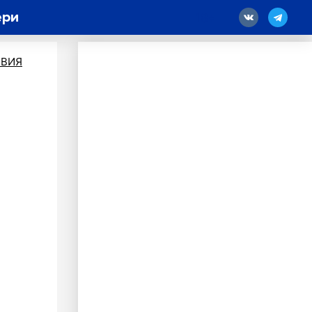
ери
18
ВИЯ