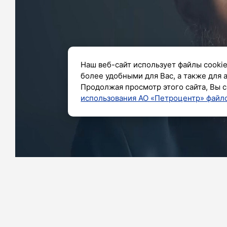
Наш веб-сайт использует файлы cookie
более удобными для Вас, а также для 
Продолжая просмотр этого сайта, Вы с
использования АО «Петроцентр» файло
Фото:
https://youtu.be/3fMol8zUvZ4?si=tIPMsiFUMHzWIpbJ