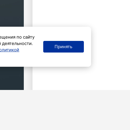
ещения по сайту
й деятельности.
Принять
олитикой