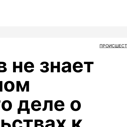
ПРОИСШЕСТ
в не знает
ном
о деле о
ьствах к