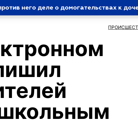
против него деле о домогательствах к доч
ПРОИСШЕСТ
ектронном
лишил
ителей
 школьным