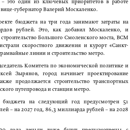
а – это один из ключевых приоритетов в работе
л вице-губернатор Валерий Москаленко.
оекте бюджета на три года занимают затраты на
рдов рублей. Это, как добавил Москаленко, и
х строительство Большого Смоленского моста, ВСМ
истрали скоростного движения и курорт «Санкт-
трамвайные линии и строительство метро.
едседатель Комитета по экономической политике и
ксей Зырянов, город начинает проектирование
кже продолжается строительство транспортных
ского путепровода и станции метро.
е бюджета на следующий год предусмотрен 51
ей – на 2027 год, 86,3 миллиарда рублей – на 2028
30 года деньги тоже будут предусмотрены с