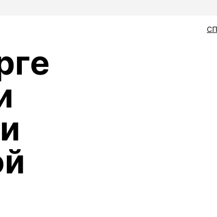
С
рге
и
ки
ой