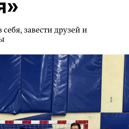
я»
 себя, завести друзей и
ды