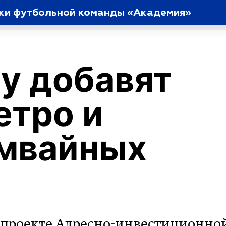
вки футбольной команды «Академия»
у добавят
етро и
амвайных
в проекте Адресно-инвестиционно