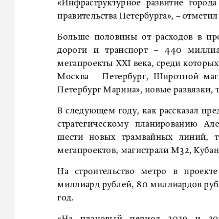
«‎Инфраструктурное развитие город
правительства Петербурга», – отмети
Больше половины от расходов в пр
дороги и транспорт – 440 миллиа
мегапроекты XXI века, среди которы
Москва – Петербург, Широтной маг
Петербург Марина», новые развязки, 
В следующем году, как рассказал пр
стратегическому планированию Але
шести новых трамвайных линий, та
мегапроектов, магистрали М32, Кубан
На строительство метро в проект
миллиард рублей, 80 миллиардов рубл
год.
«‎На плановый период 2029 и 20