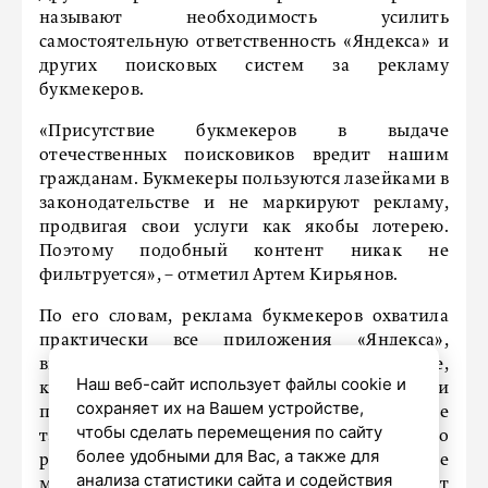
называют необходимость усилить
самостоятельную ответственность «Яндекса» и
других поисковых систем за рекламу
букмекеров.
«Присутствие букмекеров в выдаче
отечественных поисковиков вредит нашим
гражданам. Букмекеры пользуются лазейками в
законодательстве и не маркируют рекламу,
продвигая свои услуги как якобы лотерею.
Поэтому подобный контент никак не
фильтруется», – отметил Артем Кирьянов.
По его словам, реклама букмекеров охватила
практически все приложения «Яндекса»,
включая несовершеннолетнюю аудиторию. Все,
Наш веб-сайт использует файлы cookie и
кто заказывает онлайн такси, доставку еды и
сохраняет их на Вашем устройстве,
пользуются навигаторами, вовлекаются еще
чтобы сделать перемещения по сайту
также в азартные игры. Букмекеры активно
более удобными для Вас, а также для
рекламируют через эти ресурсы спортивные
анализа статистики сайта и содействия
мероприятия, но также явно демонстрируют