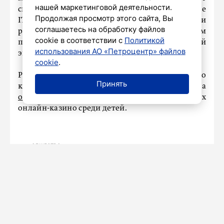
нашей маркетинговой деятельности.
свой бренд. «Яндекс» и другие отечественные
Продолжая просмотр этого сайта, Вы
IT-компании должны предотвращать попытки
соглашаетесь на обработку файлов
рекламировать ставки под благовидным
cookie в соответствии с
Политикой
прикрытием, считают участники общественной
использования АО «Петроцентр» файлов
экспертизы.
cookie
.
Ранее «Петербургский дневник» писал о
Принять
крупном скандале, когда Екатерина Мизулина
обвинила
Егора Крида в рекламе украинских
онлайн-казино среди детей.
ОБЩЕСТВО
LIFE запускает проект «Новой
дорогой» о путешествии по трассе
Р-280 «Новороссия»
8 сентября 2025