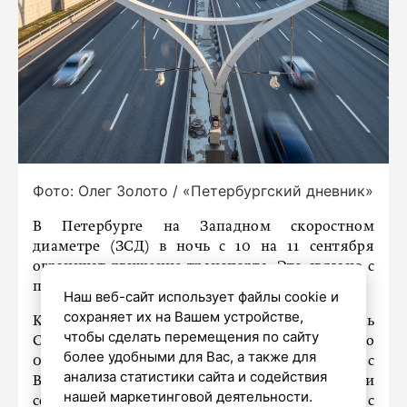
Фото: Олег Золото / «Петербургский дневник»
В Петербурге на Западном скоростном
диаметре (ЗСД) в ночь с 10 на 11 сентября
ограничат движение транспорта. Это связано с
проведением ряда ремонтных работ.
Наш веб-сайт использует файлы cookie и
сохраняет их на Вашем устройстве,
Как сообщает пресс-служба ООО «Магистраль
чтобы сделать перемещения по сайту
Северной столицы», с 23:00 10 сентября до
более удобными для Вас, а также для
06:00 11 сентября будут закрыты въезд с
анализа статистики сайта и содействия
Витебской развязки на ЗСД в направлении
нашей маркетинговой деятельности.
севера, а также съезд на Витебскую развязку с