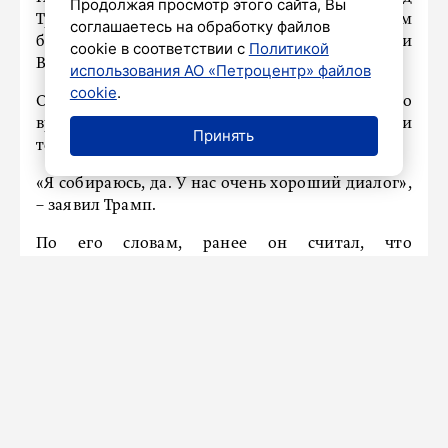
Продолжая просмотр этого сайта, Вы
Трамп сообщил, что планирует в ближайшем
соглашаетесь на обработку файлов
будущем поговорить с президентом России
cookie в соответствии с
Политикой
Владимиром Путиным.
использования АО «Петроцентр» файлов
cookie
.
Об этом политик сообщил журналистам во
время ужина в Белом доме с ведущими
Принять
техническими директорами.
«Я собираюсь, да. У нас очень хороший диалог»,
– заявил Трамп.
По его словам, ранее он считал, что
урегулировать украинский конфликт для него
будет легче, чем другие вооруженные
противостояния в мире, из-за хороших личных
отношений с Путиным, но этот процесс
оказался гораздо сложнее.
До этого
сообщалось
, что Дональд Трамп после
разговора с лидерами Евросоюза разместил
фото с Путиным.