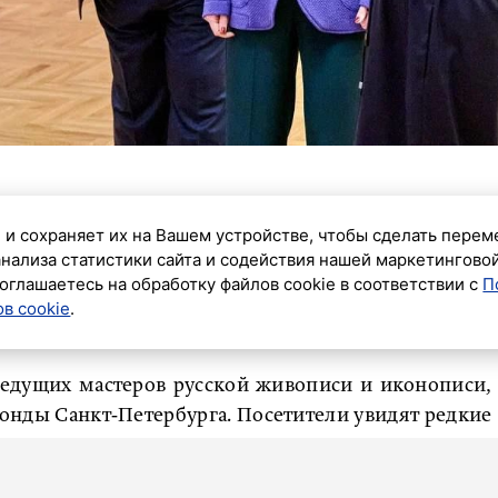
 «Образ Москвы в русском искусстве. Из собрания
 и сохраняет их на Вашем устройстве, чтобы сделать перем
, церемонию которой провёл мэр столицы Сергей
анализа статистики сайта и содействия нашей маркетингово
ьтуры РФ Ольгой Любимовой. Проект подготовлен
оглашаетесь на обработку файлов cookie в соответствии с
П
в cookie
.
 поддержке правительства Москвы и включает 115
и 11 скульптур.
ведущих мастеров русской живописи и иконописи,
онды Санкт‑Петербурга. Посетители увидят редкие
кова и Дионисия, а также полотна Ильи Репина,
ецова, Василия Верещагина и других.