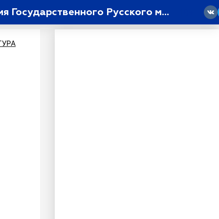
На ВДНХ открылась выставка «Образ Москвы в русском искусстве. Из собрания Государственного Русского музея»
18
ТУРА