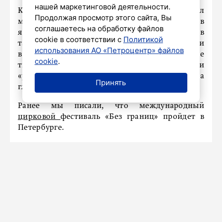
нашей маркетинговой деятельности.
Кульминацией стали семейный карнавал
Продолжая просмотр этого сайта, Вы
мечтателей, собравший более 450 участников в
соглашаетесь на обработку файлов
ярких костюмах, и творческий конкурс «Остров
cookie в соответствии с
Политикой
талантов» для детей и подростков. Победители
использования АО «Петроцентр» файлов
в номинациях «фотография», «изобразительное
cookie
.
творчество», «поделка», «видеотворчество» и
«рассказ» были награждены 31 августа на
Принять
главной сцене.
Ранее мы писали, что международный
цирковой
фестиваль «Без границ» пройдет в
Петербурге.
НАШ ГОРОД
В Санкт-Петербурге пройдет
Национальный фестиваль
«Музыкальное сердце театра»
4 сентября 2025