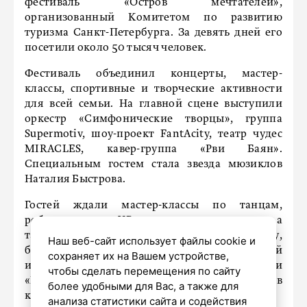
фестиваль «Остров мечтателей»,
организованный Комитетом по развитию
туризма Санкт-Петербурга. За девять дней его
посетили около 50 тысяч человек.
Фестиваль объединил концерты, мастер-
классы, спортивные и творческие активности
для всей семьи. На главной сцене выступили
оркестр «Симфонические творцы», группа
Supermotiv, шоу-проект FantAcity, театр чудес
MIRACLES, кавер-группа «Рви Баян».
Специальным гостем стала звезда мюзиклов
Наталия Быстрова.
Гостей ждали мастер-классы по танцам,
робототехнике, VR, рисованию, оригами, а
также спортивные занятия по футболу,
Наш веб-сайт использует файлы cookie и
баскетболу, йоге и семейные эстафеты. Особый
сохраняет их на Вашем устройстве,
интерес вызвали иммерсивные экскурсии
чтобы сделать перемещения по сайту
«Великие мечты» и квест «7 шагов к мечте», в
более удобными для Вас, а также для
котором поучаствовали более 1500 человек.
анализа статистики сайта и содействия