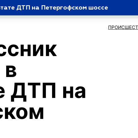
ьтате ДТП на Петергофском шоссе
ПРОИСШЕСТ
ссник
 в
е ДТП на
ском