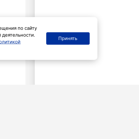
ещения по сайту
й деятельности.
Принять
олитикой