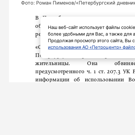
Фото: Роман Пименов/«Петербургский дневни
В Петербурге завершено расследов
обвиняемой в фейках о Российск
Наш веб-сайт использует файлы cookie
более удобными для Вас, а также для 
регионального управления Следствен
Продолжая просмотр этого сайта, Вы с
использования АО «Петроцентр» файло
«Следственным отделом по Москов
Петербургу завершено расследо
жительницы. Она обвиня
предусмотренного ч. 1 ст. 207.3 УК
информации об использовании Во
эпизода», – сказали в ведомстве.
Из дела следует
, что в апреле 2023
в соцсети, открытой для свободно
ложную информацию об использован
Обвиняемой избрана мера пресечения