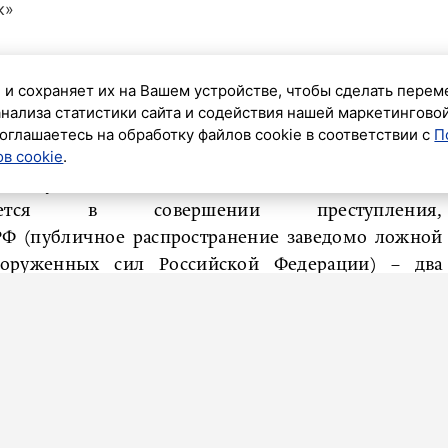
к»
ание уголовного дела в отношении горожанки,
ой армии, сообщает 4 сентября пресс-служба
 и сохраняет их на Вашем устройстве, чтобы сделать перем
анализа статистики сайта и содействия нашей маркетингово
ного комитета РФ.
оглашаетесь на обработку файлов cookie в соответствии с
П
в cookie
.
скому району ГСУ СК России по городу Санкт-
вание уголовного дела в отношении местной
ется в совершении преступления,
 РФ (публичное распространение заведомо ложной
оруженных сил Российской Федерации) – два
 года и ноябре 2024 года фигурантка разместила
го просмотра, сведения, содержавшие заведомо
ии ВС РФ.
 в виде заключения под стражу.