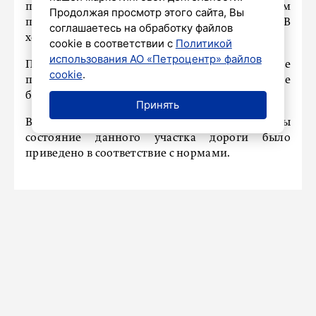
проезде к жилому дому 42/79 на Дунайском
Продолжая просмотр этого сайта, Вы
проспекте со стороны улицы Будапештской. В
соглашаетесь на обработку файлов
ходе проверки информация подтвердилась.
cookie в соответствии с
Политикой
использования АО «Петроцентр» файлов
Прокурор района направил представление
cookie
.
председателю ТСЖ «Дунайский 42», которое
было рассмотрено и удовлетворено.
Принять
В результате вмешательства прокуратуры
состояние данного участка дороги было
приведено в соответствие с нормами.
СПОРТ
Игонин заявил, что в «Зените»
назрели изменения
4 сентября 2025