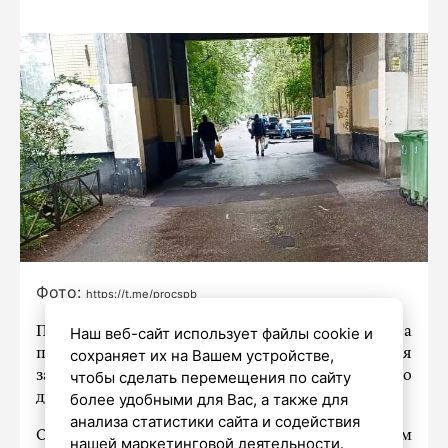
Фото:
https://t.me/procspb
Наш веб-сайт использует файлы cookie и
Прокуратура Фрунзенского района Петербурга
сохраняет их на Вашем устройстве,
провела проверку соблюдения
чтобы сделать перемещения по сайту
законодательства о безопасности дорожного
более удобными для Вас, а также для
движения по обращению гражданина.
анализа статистики сайта и содействия
Он сообщил о наличии большой ямы в арочном
нашей маркетинговой деятельности.