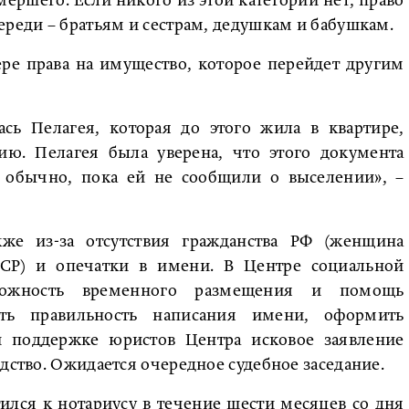
мершего. Если никого из этой категории нет, право
ереди – братьям и сестрам, дедушкам и бабушкам.
ре права на имущество, которое перейдет другим
сь Пелагея, которая до этого жила в квартире,
ию. Пелагея была уверена, что этого документа
к обычно, пока ей не сообщили о выселении», –
же из-за отсутствия гражданства РФ (женщина
ССР) и опечатки в имени. В Центре социальной
можность временного размещения и помощь
ать правильность написания имени, оформить
ри поддержке юристов Центра исковое заявление
дство. Ожидается очередное судебное заседание.
ился к нотариусу в течение шести месяцев со дня