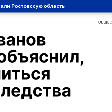
вали Ростовскую область
ОБЩЕС
ванов
объяснил,
шиться
следства