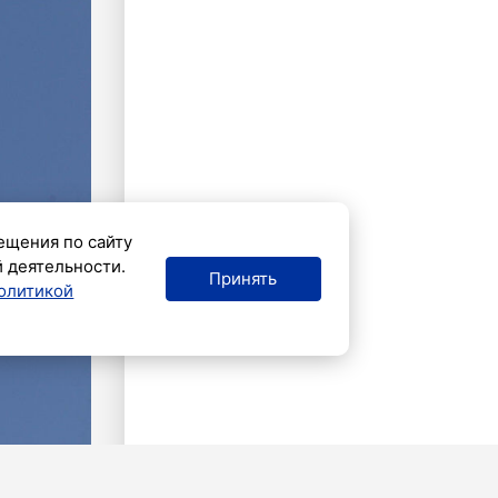
ещения по сайту
й деятельности.
Принять
олитикой