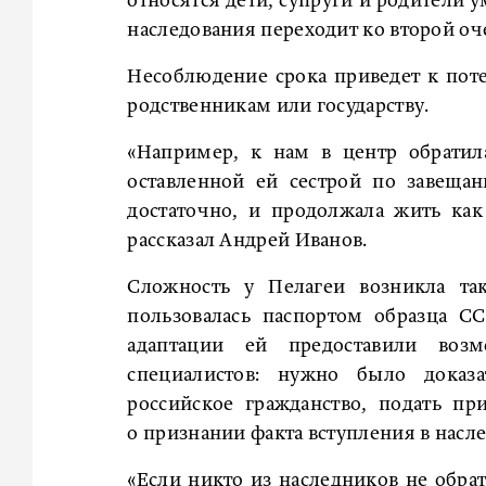
относятся дети, супруги и родители у
наследования переходит ко второй оч
Несоблюдение срока приведет к поте
родственникам или государству.
«Например, к нам в центр обратила
оставленной ей сестрой по завещан
достаточно, и продолжала жить ка
рассказал Андрей Иванов.
Сложность у Пелагеи возникла так
пользовалась паспортом образца С
адаптации ей предоставили воз
специалистов: нужно было доказ
российское гражданство, подать п
о признании факта вступления в насле
«Если никто из наследников не обрат