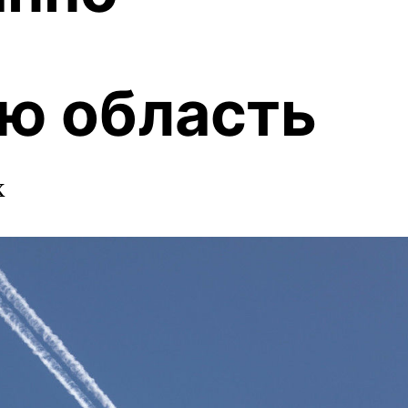
ю область
х