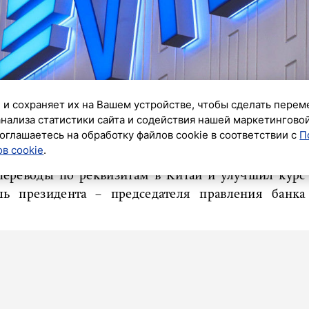
 и сохраняет их на Вашем устройстве, чтобы сделать перем
анализа статистики сайта и содействия нашей маркетингово
оглашаетесь на обработку файлов cookie в соответствии с
П
к»
в cookie
.
переводы по реквизитам в Китай и улучшил курс
ь президента – председателя правления банка
айн уменьшена на 0,5 п.п. до уровня 2% от суммы
получают выгодный обменный курс, что делает
номичными. Сервис обеспечивает возможность
тае без посредников, что особенно актуально для