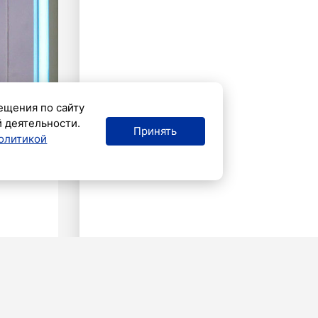
ещения по сайту
й деятельности.
Принять
олитикой