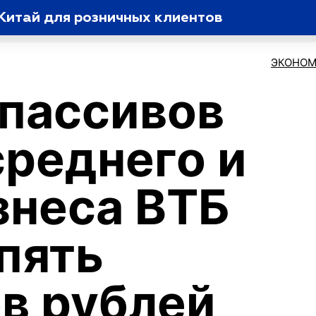
Китай для розничных клиентов
ЭКОНОМ
пассивов
среднего и
знеса ВТБ
пять
в рублей