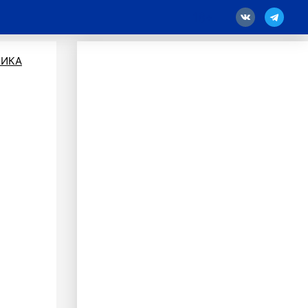
18
ИКА