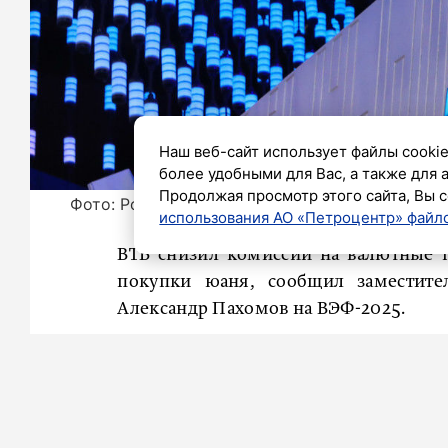
Наш веб-сайт использует файлы cookie
более удобными для Вас, а также для 
Продолжая просмотр этого сайта, Вы с
Фото: Роман Пименов/«Петербургский дневни
использования АО «Петроцентр» файло
ВТБ снизил комиссии на валютные 
покупки юаня, сообщил заместител
Александр Пахомов на ВЭФ-2025.
Комиссия для пользователей ВТБ Онл
перевода. Помимо этого, клиенты 
безналичные переводы более эко
прямой оплаты товаров и услуг в Ки