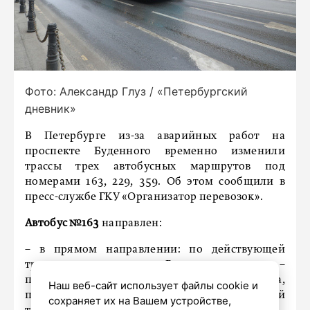
Фото: Александр Глуз / «Петербургский
дневник»
В Петербурге из-за аварийных работ на
проспекте Буденного временно изменили
трассы трех автобусных маршрутов под
номерами 163, 229, 359. Об этом сообщили в
пресс-службе ГКУ «Организатор перевозок».
Автобус №163
направлен:
– в прямом направлении: по действующей
трассе до проспекта Ветеранов, далее –
проспект Ветеранов, улица Бориса Шмелева,
Наш веб-сайт использует файлы cookie и
проспект Буденного, далее – по действующей
сохраняет их на Вашем устройстве,