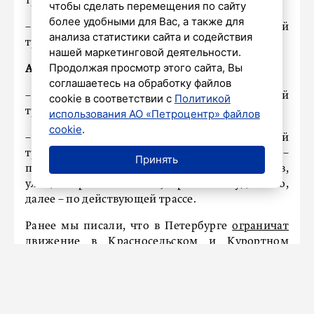
трассе;
чтобы сделать перемещения по сайту
более удобными для Вас, а также для
– в обратном направлении: по действующей
анализа статистики сайта и содействия
трассе.
нашей маркетинговой деятельности.
Продолжая просмотр этого сайта, Вы
Автобусы №229, 359
направлены:
соглашаетесь на обработку файлов
– в прямом направлении: по действующей
cookie в соответствии с
Политикой
трассе;
использования АО «Петроцентр» файлов
cookie
.
– в обратном направлении: по действующей
трассе до проспекта Буденного, далее –
Принять
проспект Буденного, проспект Ветеранов,
улица Бориса Шмелева, проспект Буденного,
далее – по действующей трассе.
Ранее мы писали, что в Петербурге
ограничат
движение в Красносельском и Курортном
районах с 5 сентября.
ПРОИСШЕСТВИЯ