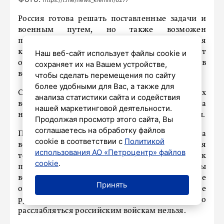
https://t.me/news_kremlin/6277
Россия готова решать поставленные задачи и
военным путем, но также возможен
приемлемый для всех вариант прекращения
конфликта, заявил Владимир Путин. Президент
Наш веб-сайт использует файлы cookie и
отметил, что видит «свет в конце тоннеля» в
сохраняет их на Вашем устройстве,
вопросе украинского урегулирования.
чтобы сделать перемещения по сайту
более удобными для Вас, а также для
Он подчеркнул, что после отвода российских
анализа статистики сайта и содействия
войск от Киева в 2022 году Украина
нашей маркетинговой деятельности.
намеревалась вести боевые действия до победы.
Продолжая просмотр этого сайта, Вы
соглашаетесь на обработку файлов
По словам Путина, все группировки ВС РФ на
cookie в соответствии с
Политикой
всех направлениях успешно наступают, хотя
использования АО «Петроцентр» файлов
темпы продвижения различаются. Противник
cookie
.
пытается «затыкать дыры», а ВСУ не способны
вести крупномасштабные наступательные
Принять
операции, лишь удерживая существующие
рубежи. При этом президент предостерёг, что
расслабляться российским войскам нельзя.