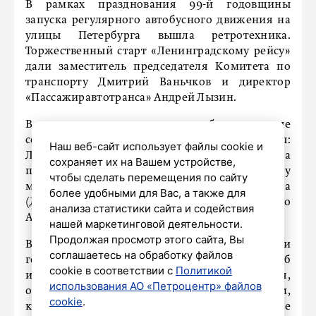
В рамках празднования 99-й годовщины
запуска регулярного автобусного движения на
улицы Петербурга вышла ретротехника.
Торжественный старт «Ленинградскому рейсу»
дали заместитель председателя Комитета по
транспорту Дмитрий Ваньчков и директор
«Пассажиравтотранса» Андрей Лызин.
В параде приняли участие автобусы, которые
составляли основу парка в 1970-1990-е годы:
Наш веб-сайт использует файлы cookie и
ЛиАЗ-677М, ЛАЗ-695Н, «Икарус-280». Колонна
сохраняет их на Вашем устройстве,
проехала по первому ленинградскому
чтобы сделать перемещения по сайту
маршруту от Витебского вокзала
более удобными для Вас, а также для
(Детскосельский), через Гороховую улицу до
анализа статистики сайта и содействия
Александровского сада.
нашей маркетинговой деятельности.
Продолжая просмотр этого сайта, Вы
В параде приняли участие более 150 жителей и
соглашаетесь на обработку файлов
гостей города. В ходе поездки им рассказали об
cookie в соответствии с
Политикой
истории запуска автобусного сообщения,
использования АО «Петроцентр» файлов
особенностях представленной техники и о том,
cookie
.
как оплачивали проезд в 1960-1980-х годах. Все