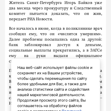
Житель Санкт-Петербурга Игорь Байков уже
два месяца через прокуратуру и Следственный
комитет пытается доказать, что он жив,
передает РИА Новости.
Все началось в июне, когда в поликлинике врач
сообщил ему, что он «числится умершим».
Далее проблемы посыпались одна за другой:
банк заблокировал доступ к деньгам,
социальные выплаты прекратились, а в ЗАГСе
ему на руки выдали официальное
свидетельство о его собственной смерти.
Наш веб-сайт использует файлы cookie и
Причиной этой чудовищной ошибки стала
сохраняет их на Вашем устройстве,
кража паспорта Байкова четыре года назад.
чтобы сделать перемещения по сайту
Выяснилось, что украденным документом
более удобными для Вас, а также для
воспользовался другой человек, который в
анализа статистики сайта и содействия
итоге умер. Система автоматически записала
нашей маркетинговой деятельности.
смерть на оригинального владельца паспорта –
Продолжая просмотр этого сайта, Вы
Игоря Байкова.
соглашаетесь на обработку файлов