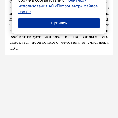
cookie в соответствии с
Политикой
Сейчас по делу уже проводятся процессуальные
использования АО «Петроцентр» файлов
действия: прокурор согласился выступить в
cookie
.
интересах Байкова, а следователи изъяли
документы в морге. Ожидается судебная
Принять
экспертиза, которая официально установит
личность настоящего умершего и
реабилитирует живого и, по словам его
адвоката, порядочного человека и участника
СВО.
Ранее
россиянам рассказали о новых схемах
мошенничества.
Владимир Путин прилетел в
Тяньцзинь
31 августа 2025