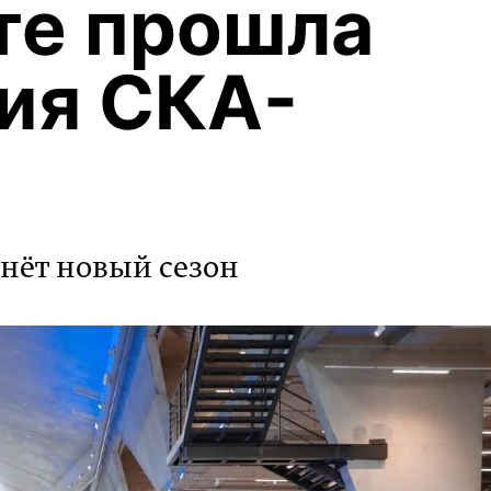
те прошла
ия СКА-
чнёт новый сезон