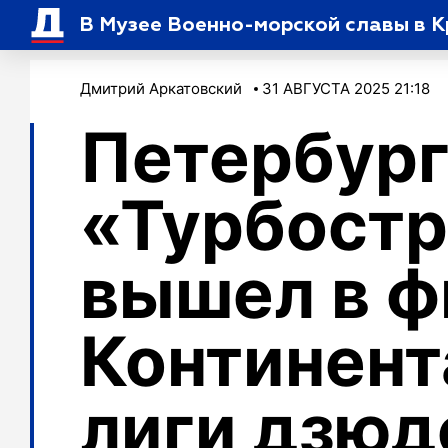
В Музее Военно-морской славы в 
Дмитрий Аркатовский
31 АВГУСТА 2025 21:18
Петербург
«Турбостр
вышел в ф
Континент
лиги дзюд