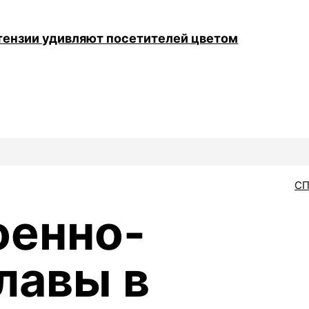
тензии удивляют посетителей цветом
С
оенно-
лавы в