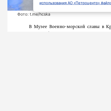
использования АО «Петроцентр» файло
Фото: t.me/hcska
В Музее Военно-морской славы в Кр
СКА-ВМФ.
«Место проведения выбрали не слу
Петербурга. Услышали напутствия
ценный подарок, переданный от глав
к мотивации побеждать! Уже 2 сент
СКА-ВМФ начнёт новый сезон. Т
размещённом в телеграм-канале клуба
Напомним
, ранее в загородном кл
обновлённого состава хоккейного кл
советом директоров, обновлённым р
и, конечно, с обновлённой командой.