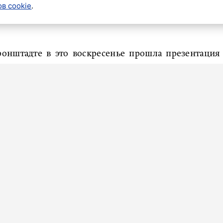
в cookie
.
онштадте в это воскресенье прошла презентация
чайно. Ведь именно Кронштадт – морское сердце
, примерили игровые свитеры, а еще получили
кома ВМФ, – новый приз лучшему игроку матча. +1
ября в «Хоккейном городе» петербургским дерби
ам и увидимся!» – говорится в сообщении,
.
убе «Репино-Ленинское» состоялась презентация
уба СКА. Армейцы вступают в новый сезон с новым
уководством клуба, главным тренером, эмблемой