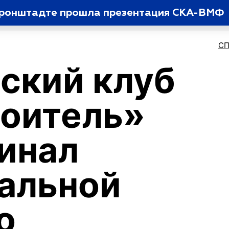
Кронштадте прошла презентация СКА-ВМФ
С
ский клуб
оитель»
инал
альной
о