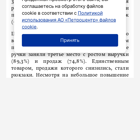
31,5% соответственно. При этом альбомы для
соглашаетесь на обработку файлов
рисования одновременно стали рекордсменами
cookie в соответствии с
Политикой
по росту выручки (+488,6%) и объему продаж
использования АО «Петроцентр» файлов
(+532,8%).
cookie
.
Цветные карандаши показали второй по
Принять
величине рост выручки – 93,5%, при этом
продажи увеличились на 44,2%. Шариковые
ручки заняли третье место с ростом выручки
(89,3%) и продаж (74,8%). Единственным
товаром, продажи которого снизились, стали
рюкзаки. Несмотря на небольшое повышение
цены (на 7,2%), их реализация упала на 24,8%, а
выручка – на 21,7%. Средний чек снизился
только по двум категориям товаров: простые
карандаши – на 6,6%, акварельные краски – на
5,02%.
Ранее
сообщалось
, что в Петербурге не будут
вводить для школьников оценки за поведение.