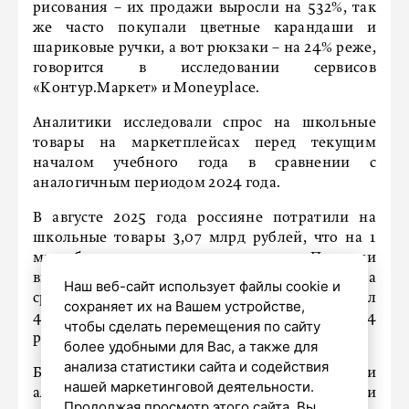
рисования – их продажи выросли на 532%, так
же часто покупали цветные карандаши и
шариковые ручки, а вот рюкзаки – на 24% реже,
говорится в исследовании сервисов
«Контур.Маркет» и Moneyplace.
Аналитики исследовали спрос на школьные
товары на маркетплейсах перед текущим
началом учебного года в сравнении с
аналогичным периодом 2024 года.
В августе 2025 года россияне потратили на
школьные товары 3,07 млрд рублей, что на 1
млрд больше, чем в августе 2024 года. Продажи
выросли на 30,8%, выручка – на 48,4%, а
Наш веб-сайт использует файлы cookie и
средний чек увеличился на 12,64% и составил
сохраняет их на Вашем устройстве,
410 рублей. В 2024 году средний чек был 364
чтобы сделать перемещения по сайту
рубля.
более удобными для Вас, а также для
анализа статистики сайта и содействия
Больше всего на маркетплейсах подорожали
нашей маркетинговой деятельности.
альбомы для рисования и пеналы – на 87,5% и
Продолжая просмотр этого сайта, Вы