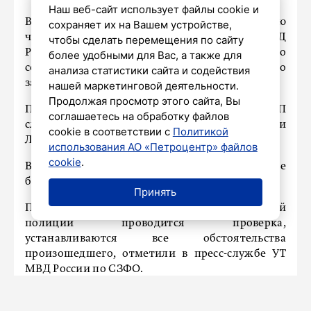
Наш веб-сайт использует файлы cookie и
В пятницу, 29 августа, около 00:10 в дежурную
сохраняет их на Вашем устройстве,
часть Петербургского линейного отдела МВД
чтобы сделать перемещения по сайту
России на водном транспорте поступило
более удобными для Вас, а также для
сообщение о том, что в реке произошло
анализа статистики сайта и содействия
затопление катера.
нашей маркетинговой деятельности.
Продолжая просмотр этого сайта, Вы
Правоохранители установили, что ЧП
соглашаетесь на обработку файлов
случилось между Большим Крестовским и
cookie в соответствии с
Политикой
Лазаревским мостами.
использования АО «Петроцентр» файлов
cookie
.
В катере находились три человека, которые
были госпитализированы.
Принять
По данному факту сотрудниками транспортной
полиции проводится проверка,
устанавливаются все обстоятельства
произошедшего, отметили в пресс-службе УТ
МВД России по СЗФО.
Ранее прокуратура
начала проверку
после