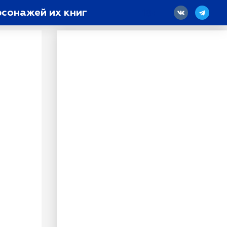
рсонажей их книг
18