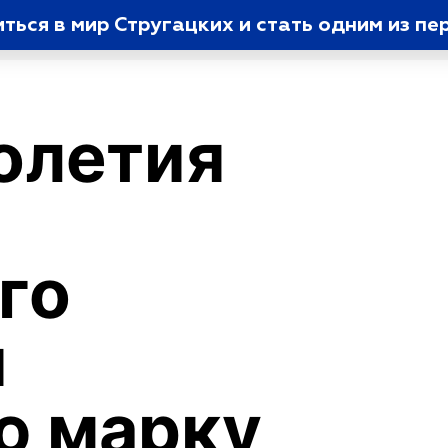
ься в мир Стругацких и стать одним из пе
толетия
го
и
ю марку