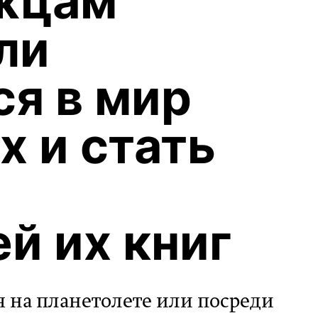
жцам
ли
ся в мир
х и стать
й их книг
я на планетолете или посреди