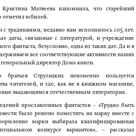
 Кристина Матвеева напомнила, что старейший
о отметил юбилей.
 с традициями, недавно нам исполнилось 105 лет.
ые даты, связанные с литературой, и учреждение
ого фантаста, безусловно, одна из таких дат. Да и в
ддерживаем все соответствующие активности наших
а генеральный директор Дома книги.
о братьев Стругацких неизменно пользуется
ва читателей, и где, как не в книжном магазине,
нные выдающимся отечественным литераторам.
едений прославленных фантастов – «Трудно быть
овести было решено поместить на марку вместе с
формление марки выбирала квалифицированная
ециальном конкурсе вариантов», – рассказал