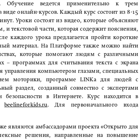
та. Обучение ведется применительно к трем
в виде онлайн-курсов. Каждый курс состоит из 8-15
нут. Уроки состоят из видео, которые объясняют
м, и текстовой части, которая содержит пояснения,
сле каждого урока предлагается пройти короткие
нный материал. На Платформе также можно найти
йствах, которые помогают людям с различными
х – программах для считывания текста с экрана
для управления компьютером глазами, специальных
ием моторики, программе LINKa для людей с
ьный раздел, созданный совместно с экспертами
н безопасности в Интернете. Курс находится в
ме
beelineforkids.ru
. Для первоначального входа
кже являются амбассадорами проекта «Открыто для
плексные решения, направленные на повышение