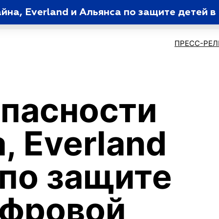
на, Everland и Альянса по защите детей в
ПРЕСС-РЕ
пасности
, Everland
 по защите
ифровой