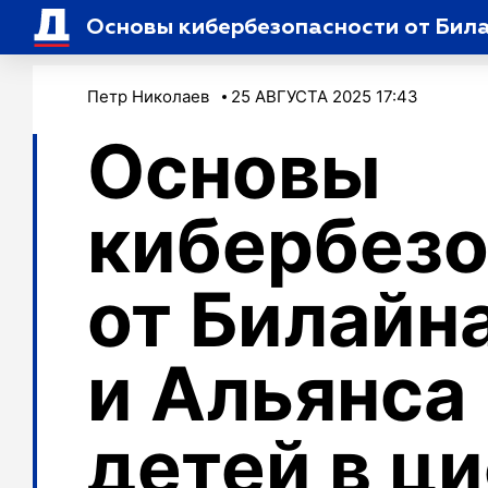
Основы кибербезопасности от Билай
Петр Николаев
25 АВГУСТА 2025 17:43
Основы
кибербезо
от Билайна
и Альянса
детей в ц