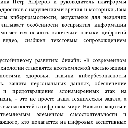
айна Петр Алферов и руководитель платформы
одростков с нарушениями зрения и моторики Дана
ты киберграмотности, актуальные для незрячих
учитывает особенности восприятия информации
могает им освоить ключевые навыки цифровой
видео, снабжен текстовым сопровождением
 устойчивому развитию билайн: «В современном
ехнологии становятся неотъемлемой частью жизни
остями здоровья, навыки кибербезопасности
ь. Защита персональных данных, обеспечение
 и предотвращение злонамеренных атак на
знь, – это не просто наша техническая задача, а
 возможностей в цифровом мире. Навыки защиты в
еотъемлемым элементом самостоятельности и
аждого, кто полагается на цифровые ассистивные