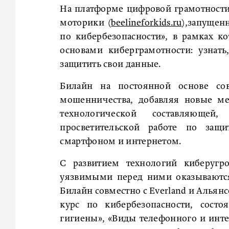
На платформе цифровой грамотности
моторики (
beelineforkids.ru
),запущен
по кибербезопасности», в рамках к
основами киберграмотности: узнат
защитить свои данные.
Билайн на постоянной основе со
мошенничества, добавляя новые м
технологической составляюще
просветительской работе по за
смартфоном и интернетом.
С развитием технологий киберугр
уязвимыми перед ними оказываются
Билайн совместно с Everland и Альян
курс по кибербезопасности, сост
гигиены», «Виды телефонного и инте