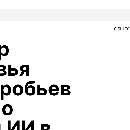
ОБЩЕС
р
вья
робьев
 о
 ИИ в