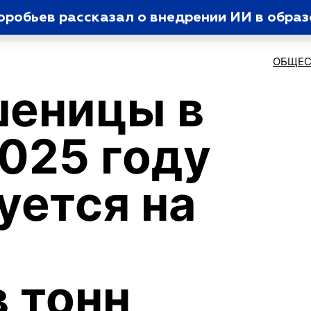
оробьев рассказал о внедрении ИИ в обра
ОБЩЕС
шеницы в
2025 году
уется на
 тонн