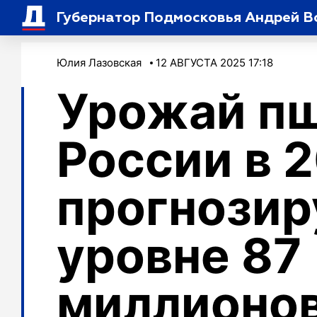
Губернатор Подмосковья Андрей В
Юлия Лазовская
12 АВГУСТА 2025 17:18
Урожай п
России в 
прогнозир
уровне 87
миллионов