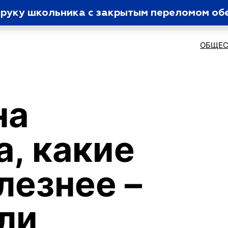
руку школьника с закрытым переломом обе
ОБЩЕС
на
а, какие
лезнее –
ли