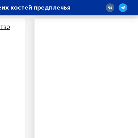
их костей предплечья
18
ТВО