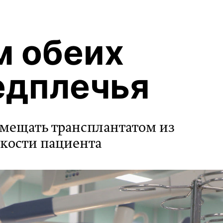
м обеих
едплечья
мещать трансплантатом из
кости пациента