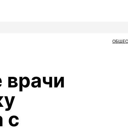
ОБЩЕС
 врачи
ку
 с