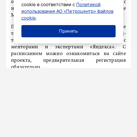
обреченные на успех проекты. У нас
cookie в соответствии с
Политикой
намоленное место», – отметили в библиотеке
использования АО «Петроцентр» файлов
Маяковского.
cookie
.
Помимо этого гости пространства смогут не
Принять
только работать там, но и посещать паблик-
токи, воркшопы и карьерные сессии с
менторами и экспертами «Яндекса». С
расписанием можно ознакомиться на сайте
проекта, предварительная регистрация
обязательна.
НАШ ГОРОД
Дмитрий Клычков: «На фронте
больше всего внимания уделяется
мужеству детей»
11 августа 2025