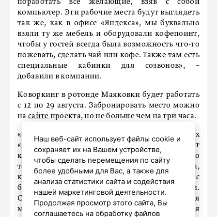
поработать все желающие, взяв с собой
компьютер. Эти рабочие места будут выглядеть
так же, как в офисе «Яндекса», мы буквально
взяли ту же мебель и оборудовали кофепоинт,
чтобы у гостей всегда была возможность что-то
пожевать, сделать чай или кофе. Также там есть
специальные кабинки для созвонов», –
добавили в компании.
Коворкинг в ротонде Маяковки будет работать
с 12 по 29 августа. Забронировать место можно
на
сайте
проекта, но не больше чем на три часа.
«Это феноменальный проект. На баннерах
Наш веб-сайт использует файлы cookie и
«Яндекса» написано, что технологии меняют
сохраняет их на Вашем устройстве,
культуру, но сейчас хочется сказать, что
чтобы сделать перемещения по сайту
технологии меняют библиотеку. Времена,
более удобными для Вас, а также для
когда библиотеки были чем-то скучным с
анализа статистики сайта и содействия
бесконечными книжными полками, прошли.
нашей маркетинговой деятельности.
Сегодня это современное пространство для
Продолжая просмотр этого сайта, Вы
молодых людей, в котором начинаются
соглашаетесь на обработку файлов