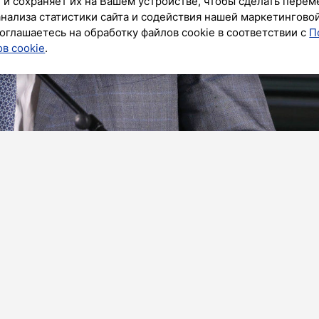
 и сохраняет их на Вашем устройстве, чтобы сделать перем
анализа статистики сайта и содействия нашей маркетингово
оглашаетесь на обработку файлов cookie в соответствии с
П
в cookie
.
ик»
предложил установить нулевую процентную ставку
екоторых категорий обучающихся. Например, для
ов и жителей сельской местности.
ая долговая нагрузка может оказаться критичной
о при отсутствии стабильного источника средств.
процентную ставку для тех, кто впервые получает