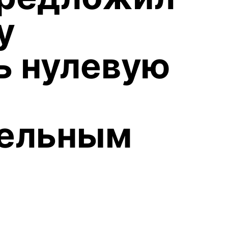
у
ь нулевую
тельным