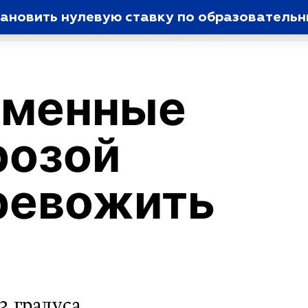
ановить нулевую ставку по образователь
еменные
розой
ревожить
г
3 градуса