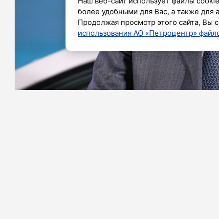
Наш веб-сайт использует файлы cookie
более удобными для Вас, а также для 
Продолжая просмотр этого сайта, Вы с
использования АО «Петроцентр» файло
Фото: Александр Глуз / «Петербургский дневн
Председатель ЛДПР Леонид Слуцкий 
по образовательным кредитам для н
детей из многодетных семей, инвалид
По мнению Слуцкого, даже минимальн
для семей с низким доходом, особенн
ЛДПР предложила установить нулевую 