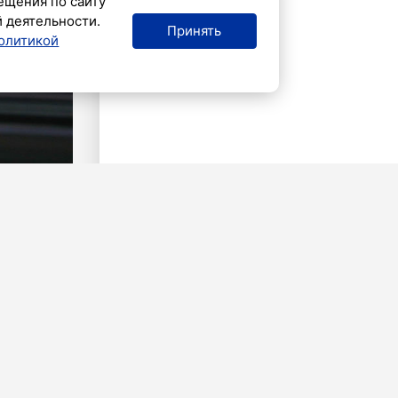
ещения по сайту
й деятельности.
Принять
олитикой