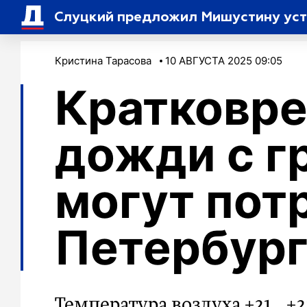
Слуцкий предложил Мишустину уст
Кристина Тарасова
10 АВГУСТА 2025 09:05
Кратковр
дожди с г
могут пот
Петербур
Температура воздуха +21…+2