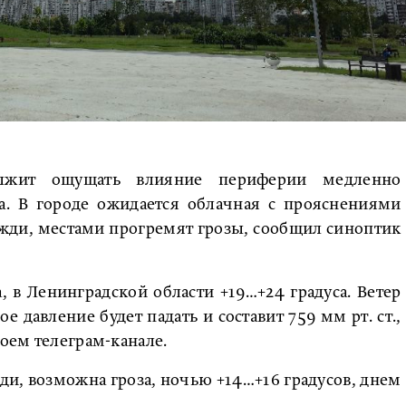
олжит ощущать влияние периферии медленно
а. В городе ожидается облачная с прояснениями
жди, местами прогремят грозы, сообщил синоптик
а, в Ленинградской области +19…+24 градуса. Ветер
е давление будет падать и составит 759 мм рт. ст.,
воем телеграм-канале.
и, возможна гроза, ночью +14…+16 градусов, днем