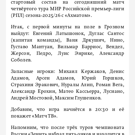
стартовый состав на сегодняшний матч
четвёртого тура МИР Российской премьер‑лиги
(РПЛ) сезона‑2025/26 с «Ахматом».
Итак, с первой минуты на поле в Грозном
выйдут: Евгений Латышонок, Дуглас Сантос
(капитан команды), Ваня Дркушич, Нино,
Густаво Мантуан, Вильмар Барриос, Вендел,
Жерсон, Педро, Луис Энрике, Александр
Соболев.
Запасные игроки: Михаил Кержаков, Денис
Адамов, Арсен Адамов, Юрий Горшков,
Страхиня Эракович, Нуралы Алип, Роман Вега,
Александр Ерохин, Матео Кассьерра, Лусиано,
Андрей Мостовой, Максим Глушенков.
Добавим, что игра начнётся в 20:30 и её
покажет «Матч ТВ».
Напомним, что после трёх туров чемпионата
России
«Зенит»
набрал пять очков и находится в