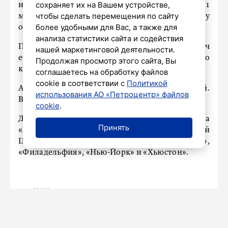
сохраняет их на Вашем устройстве,
источник, атлет желал получать около 1
чтобы сделать перемещения по сайту
миллиона евро в год. «Зенит» же предлагал ему
более удобными для Вас, а также для
около 200 тысяч евро за год.
анализа статистики сайта и содействия
Потом Швец снизил свои запросы до 600 тысяч
нашей маркетинговой деятельности.
евро в год. Но и таких денег у петербургского
Продолжая просмотр этого сайта, Вы
клуба для него не нашлось.
соглашаетесь на обработку файлов
cookie в соответствии с
Политикой
Алексей Швед перешёл в «Зенит» этой зимой.
использования АО «Петроцентр» файлов
Всего в его составе он сыграл 33 матча.
cookie
.
Добавим, что Алексей Швед ранее выступал за
Принять
«Химки» из Московской области и столичный
ЦСКА, а также за клубы НБА «Миннесота»,
«Филадельфия», «Нью-Йорк» и «Хьюстон».
СПОРТ
Вячеслав Фетисов назвал
бредовой идею выслать из США