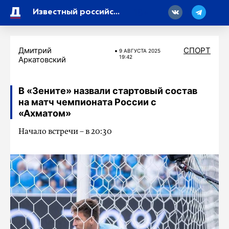
18
‎Известный российский баскетболист Алексей Швед ушел из БК «Зенит» из-за низкой зарплаты
Дмитрий
СПОРТ
9 АВГУСТА 2025
19:42
Аркатовский
В «Зените» назвали стартовый состав
на матч чемпионата России с
«Ахматом»
Начало встречи – в 20:30