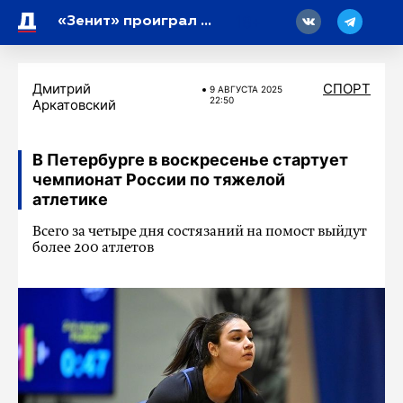
18
«Зенит» проиграл «Ахмату» в Грозном
Дмитрий
СПОРТ
9 АВГУСТА 2025
22:50
Аркатовский
В Петербурге в воскресенье стартует
чемпионат России по тяжелой
атлетике
Всего за четыре дня состязаний на помост выйдут
более 200 атлетов