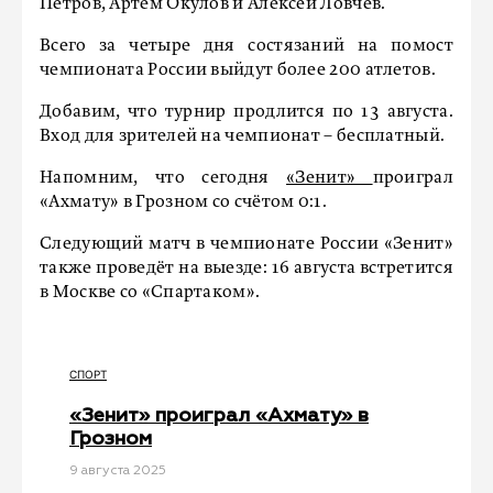
Петров, Артём Окулов и Алексей Ловчев.
Всего за четыре дня состязаний на помост
чемпионата России выйдут более 200 атлетов.
Добавим, что турнир продлится по 13 августа.
Вход для зрителей на чемпионат – бесплатный.
Напомним, что сегодня
«Зенит»
проиграл
«Ахмату» в Грозном со счётом 0:1.
Следующий матч в чемпионате России «Зенит»
также проведёт на выезде: 16 августа встретится
в Москве со «Спартаком».
СПОРТ
«Зенит» проиграл «Ахмату» в
Грозном
9 августа 2025