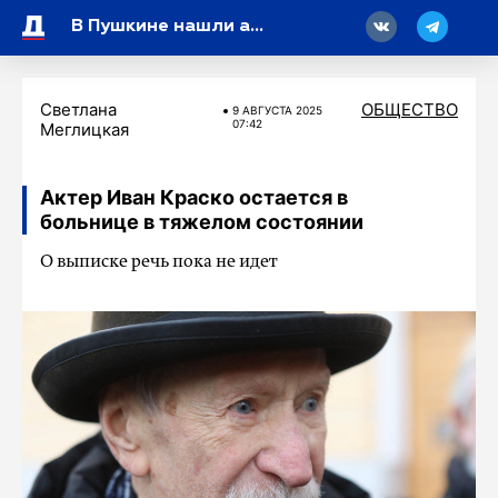
18
В Пушкине нашли авиабомбу и снаряды времен Великой Отечественной войны
Светлана
ОБЩЕСТВО
9 АВГУСТА 2025
07:42
Меглицкая
Актер Иван Краско остается в
больнице в тяжелом состоянии
О выписке речь пока не идет