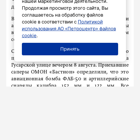
нашей маркетинговой деятельности.
дневник»
Продолжая просмотр этого сайта, Вы
соглашаетесь на обработку файлов
В Пушкине на Гусарской улице нашли
cookie в соответствии с
Политикой
авиационную бомбу и артиллерийские снаряды
использования АО «Петроцентр» файлов
времен Великой Отечественной войны. Об этом
cookie
.
сообщает
Piter.tv.
Принять
Специалисты получили информацию о
подозрительных металлических предметах на
Гусарской улице вечером 8 августа. Приехавшие
саперы ОМОН «Бастион» определили, что это
авиационная бомба ФАБ-50 и артиллерийские
снаряды калибра 152 мм и 122 мм. Все
боеприпасы ржавые.
Находку передали полиции. По данным
Росгвардии, снаряды времен войны уничтожат
после всех необходимых процедур.
Ранее крупный схрон оружия
обнаружили
в
Приморском районе Санкт-Петербурга.